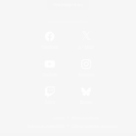
Télécharger le jeu
Informations officielles
/
Facebook
X
News
YouTube
Instagram
Twitch
Bluesky
Licence
Règles et politiques
Politique de confidentialité
Politique d'utilisation des cookies