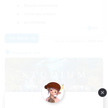
Parents bienvenus
Carte aux trésors
Jeu détendu
EN
Voir détails
Fin du recrutement le 07/09/2026
Compagnie libre