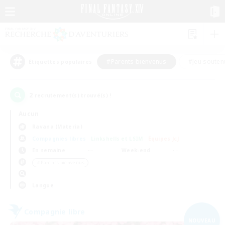
#Parents bienvenus
#Jeu souten
Étiquettes populaires
2
recrutement(s) trouvé(s) !
Aucun
Ravana (Materia)
Compagnies libres
Linkshells et LSIM
Équipes JcJ
En semaine
Week-end
＃Parents bienvenus
Langue
Compagnie libre
NOUVEAU