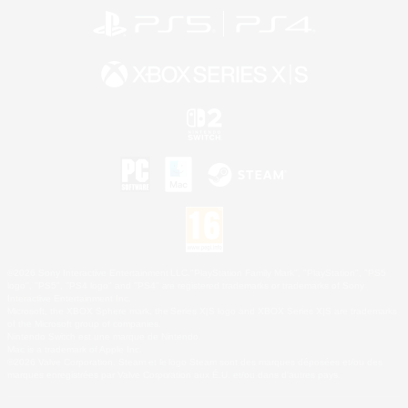
©2026 Sony Interactive Entertainment LLC."PlayStation Family Mark", "PlayStation", "PS5
logo", "PS5", "PS4 logo" and "PS4" are registered trademarks or trademarks of Sony
Interactive Entertainment Inc.
Microsoft, the XBOX Sphere mark, the Series X|S logo and XBOX Series X|S are trademarks
of the Microsoft group of companies.
Nintendo Switch est une marque de Nintendo.
Mac is a trademark of Apple Inc.
©2026 Valve Corporation. Steam et le logo Steam sont des marques déposées et/ou des
marques enregistrées par Valve Corporation aux É.U. et/ou dans d'autres pays.