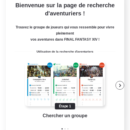
Bienvenue sur la page de recherche
The Studium
d'aventuriers !
Recrutement de nouveaux membres
Ravana [Materia]
Trouvez le groupe de joueurs qui vous ressemble pour vivre
pleinement
512
Places à pourvoir
vos aventures dans FINAL FANTASY XIV !
discord.gg/thestudium
Utilisation de la recherche d'aventuriers
Débutants bienvenus
Parents bienvenus
Travailleurs bienvenus
Contenu difficile
EN
Étape 1
Chercher un groupe
Prend
Voir détails
Fin du recrutement le 01/09/2026