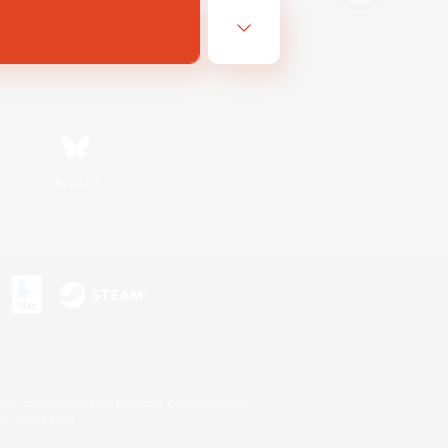
Bluesky
s
s or trademarks of Sony Interactive Entertainment Inc.
up of companies.