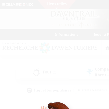
Informations
Jouer à 
Compa
Tout
(0)
libres
(
Étiquettes populaires
#Parents bienvenus
#Étudiants bienvenus
#Jeu détendu
#Amateu
#Amateurs de mirage
#Artisans/Récolteurs