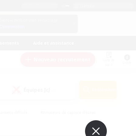
Français
Gérez le profil de votre personnage
Connexion
ssements
Aide et assistance
Nouveau recrutement
Liste de
Guide
suivi
Équipes JcJ
Rechercher
(0)
ontenu difficile
#Amateurs de capture d'écran
ire
#Événements joueurs
#Amateurs de JcJ
#Joueurs sociaux
#Travailleurs bienvenus