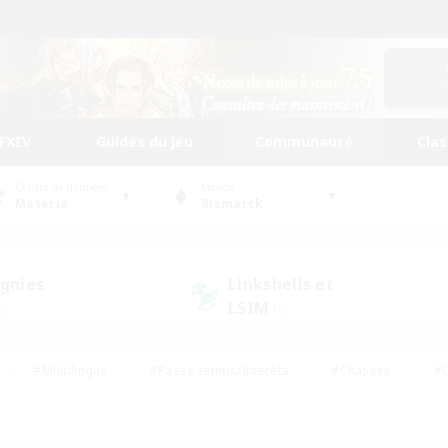
FFXIV
Guides du jeu
Communauté
Cla
Centre de données
Monde
Materia
Bismarck
gnies
Linkshells et
LSIM
0)
(0)
#Multilingue
#Passe-temps/Intérêts
#Chasses
#C
rs de jeu de rôle
#Amateurs de logement
#Amateurs d'histo
#Débutants bienvenus
#Jeu soutenu
#Carte aux trésors