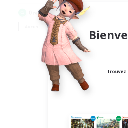
0
recrutement(s) trouvé(s) !
Aucun
En semaine
Bienve
Trouvez 
Au