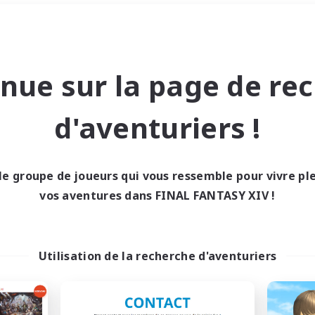
Week-end
＃Amateurs de jeu de rôle
nue sur la page de re
d'aventuriers !
le groupe de joueurs qui vous ressemble pour vivre p
0 résultat
vos aventures dans FINAL FANTASY XIV !
cun recrutement trou
Utilisation de la recherche d'aventuriers
Réessayez avec des critères différents.