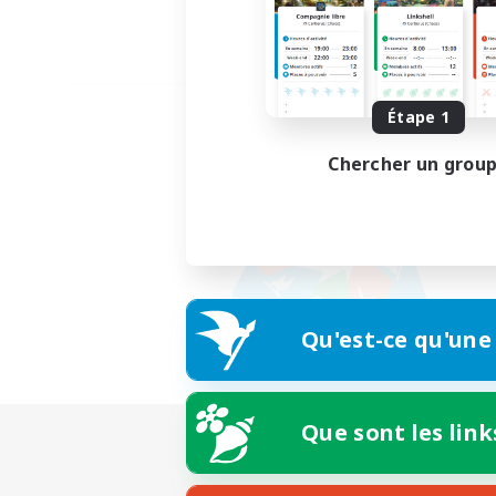
Étape 1
Chercher un grou
Qu'est-ce qu'une
Que sont les link