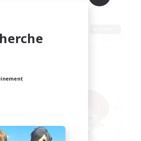
Langue
Modifier
cherche
leinement
vé.