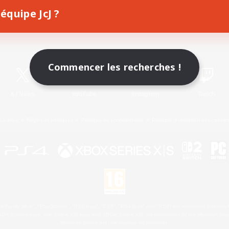
équipe JcJ ?
Télécharger le jeu
Informations officielles
Commencer les recherches !
X
/
News
YouTube
Instagram
Twitch
Licence
Règles et politiques
Politique de confidentialité
Politique d'utilisation des cookie
 Family Mark", "PlayStation", "PS5 logo", "PS5", "PS4 logo" and "PS4" are registered trademark
XBOX Sphere mark, the Series X|S logo and XBOX Series X|S are trademarks of the Microsoft gro
Nintendo Switch est une marque de Nintendo.