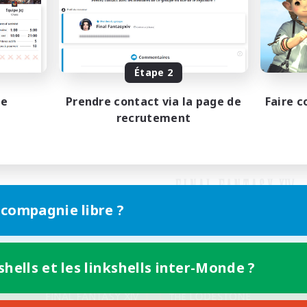
Étape 2
pe
Prendre contact via la page de
Faire c
recrutement
 compagnie libre ?
shells et les linkshells inter-Monde ?
Version mobile