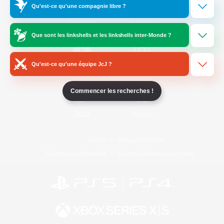
Qu'est-ce qu'une compagnie libre ?
/
Facebook
X
News
Que sont les linkshells et les linkshells inter-Monde ?
Qu'est-ce qu'une équipe JcJ ?
YouTube
Instagram
Commencer les recherches !
Twitch
Bluesky
Licence
Règles et politiques
Politique de confidentialité
Politique d'utilisation des cookies