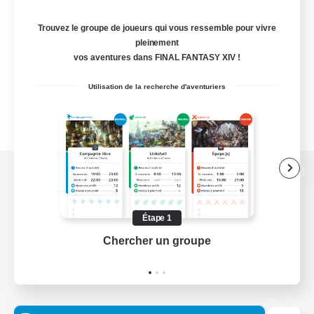
Trouvez le groupe de joueurs qui vous ressemble pour vivre
pleinement
vos aventures dans FINAL FANTASY XIV !
Utilisation de la recherche d'aventuriers
Version de bureau
Étape 1
Chercher un groupe
Prend
Télécharger le jeu
Informations officielles