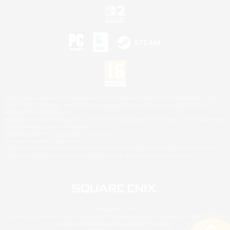
©2026 Sony Interactive Entertainment LLC."PlayStation Family Mark", "PlayStation", "PS5
logo", "PS5", "PS4 logo" and "PS4" are registered trademarks or trademarks of Sony
Interactive Entertainment Inc.
Microsoft, the XBOX Sphere mark, the Series X|S logo and XBOX Series X|S are trademarks
of the Microsoft group of companies.
Nintendo Switch est une marque de Nintendo.
Mac is a trademark of Apple Inc.
©2026 Valve Corporation. Steam et le logo Steam sont des marques déposées et/ou des
marques enregistrées par Valve Corporation aux É.U. et/ou dans d'autres pays.
© SQUARE ENIX
Square Enix Limited, société immatriculée en Angleterre sous le numéro 01804186 - Siège
social : 240 Blackfriars Road, London, SE1 8NW.