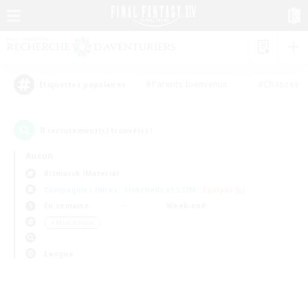
#Parents bienvenus
#Chasses
Étiquettes populaires
0
recrutement(s) trouvé(s) !
Aucun
Bismarck (Materia)
Compagnies libres
Linkshells et LSIM
Équipes JcJ
En semaine
Week-end
＃Multilingue
Langue