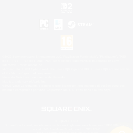
©2026 Sony Interactive Entertainment LLC."PlayStation Family Mark", "PlayStation", "PS5
logo", "PS5", "PS4 logo" and "PS4" are registered trademarks or trademarks of Sony
Interactive Entertainment Inc.
Microsoft, the XBOX Sphere mark, the Series X|S logo and XBOX Series X|S are trademarks
of the Microsoft group of companies.
Nintendo Switch est une marque de Nintendo.
Mac is a trademark of Apple Inc.
©2026 Valve Corporation. Steam et le logo Steam sont des marques déposées et/ou des
marques enregistrées par Valve Corporation aux É.U. et/ou dans d'autres pays.
© SQUARE ENIX
Square Enix Limited, société immatriculée en Angleterre sous le numéro 01804186 - Siège
social : 240 Blackfriars Road, London, SE1 8NW.