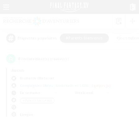
#Parents bienvenus
#Jeu souten
Étiquettes populaires
0
recrutement(s) trouvé(s) !
Aucun
Bismarck (Materia)
Compagnies libres
Linkshells et LSIM
Équipes JcJ
En semaine
Week-end
＃Parents bienvenus
Langue