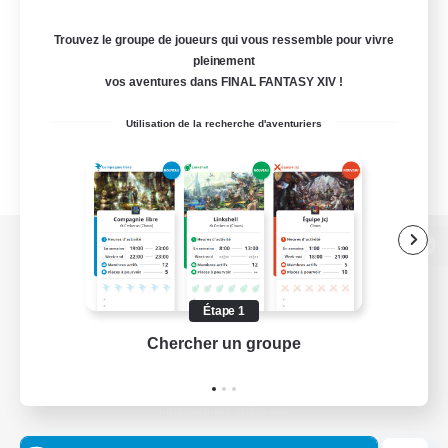
Trouvez le groupe de joueurs qui vous ressemble pour vivre
pleinement
vos aventures dans FINAL FANTASY XIV !
Utilisation de la recherche d'aventuriers
Version de bureau
Étape 1
Chercher un groupe
Prend
Télécharger le jeu
Informations officielles