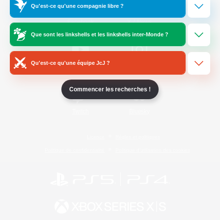
Qu'est-ce qu'une compagnie libre ?
/
Facebook
X
News
Que sont les linkshells et les linkshells inter-Monde ?
Qu'est-ce qu'une équipe JcJ ?
YouTube
Instagram
Commencer les recherches !
Twitch
Bluesky
Licence
Règles et politiques
Politique de confidentialité
Politique d'utilisation des cookies