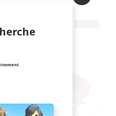
Langue
Modifier
cherche
leinement
vé.