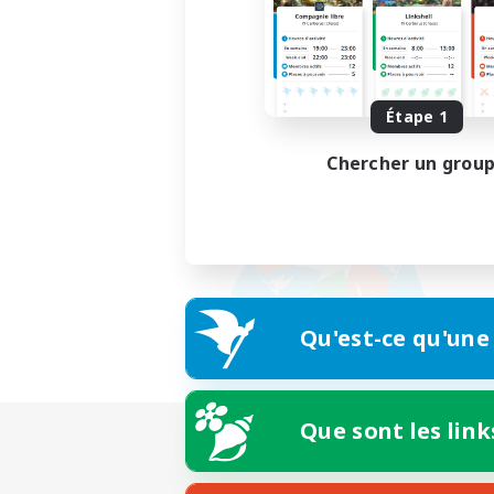
Étape 1
Chercher un grou
Qu'est-ce qu'une
Que sont les link