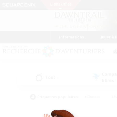
Informations
Jouer à 
Compa
Tout
(1)
libres
(
Étiquettes populaires
#Chasses
#Pa
#Contenu difficile
#Amateurs de logement
#Amateurs de capture d'écran
#Joueur