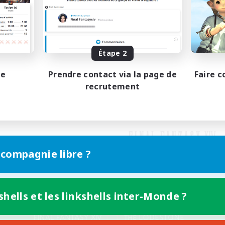
Étape 2
pe
Prendre contact via la page de
Faire c
recrutement
 compagnie libre ?
shells et les linkshells inter-Monde ?
Version mobile