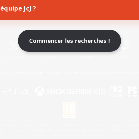
équipe JcJ ?
Télécharger le jeu
Informations officielles
Commencer les recherches !
X
/
News
YouTube
Instagram
Twitch
Licence
Règles et politiques
Politique de confidentialité
Politique d'utilisation des cookie
 Family Mark", "PlayStation", "PS5 logo", "PS5", "PS4 logo" and "PS4" are registered trademark
XBOX Sphere mark, the Series X|S logo and XBOX Series X|S are trademarks of the Microsoft gro
Nintendo Switch est une marque de Nintendo.