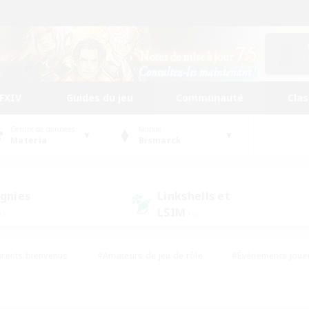
FFXIV
Guides du jeu
Communauté
Cla
Centre de données
Monde
Materia
Bismarck
gnies
Linkshells et
LSIM
1)
(0)
rents bienvenus
#Amateurs de jeu de rôle
#Événements joue
#Jeu soutenu
#Artisans/Récolteurs
#Multilingue
s sociaux
#Débutants bienvenus
#Amateurs d'histoire