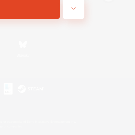
Bluesky
s
s or trademarks of Sony Interactive Entertainment Inc.
up of companies.