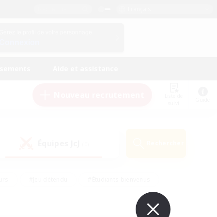
Français
Gérez le profil de votre personnage
Connexion
ssements
Aide et assistance
Nouveau recrutement
Liste de
Guide
suivi
Équipes JcJ
Rechercher
(0)
urs
#Jeu détendu
#Étudiants bienvenus
#Passe-temps/Intérêts
#Carte aux trésors
#Amateurs de JcJ
#Amateurs de mirage