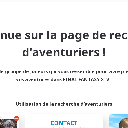
#Travailleurs bienvenus
Week-end
＃Contenu difficile
nue sur la page de re
d'aventuriers !
le groupe de joueurs qui vous ressemble pour vivre p
0 résultat
vos aventures dans FINAL FANTASY XIV !
cun recrutement trou
Utilisation de la recherche d'aventuriers
Réessayez avec des critères différents.