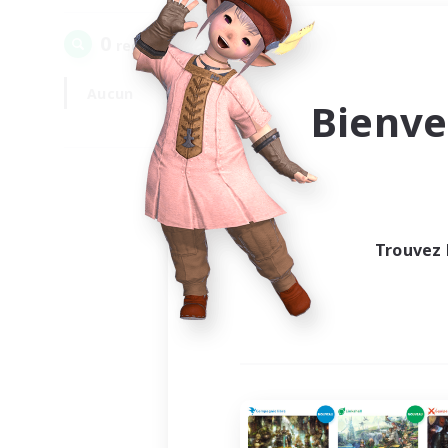
0
recrutement(s) trouvé(s) !
Aucun
En semaine
Bienve
Trouvez 
Au