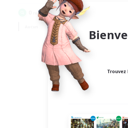
0
recrutement(s) trouvé(s) !
Aucun
En semaine
Bienve
Trouvez 
Au