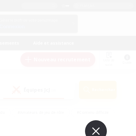
Français
Gérez le profil de votre personnage
Connexion
ssements
Aide et assistance
Nouveau recrutement
Liste de
Guide
suivi
Équipes JcJ
Rechercher
(0)
ndu
#Amateurs de jeu de rôle
#Contenu difficile
urs de logement
#Passe-temps/Intérêts
#Joueurs sociaux
#Travailleurs bienvenus