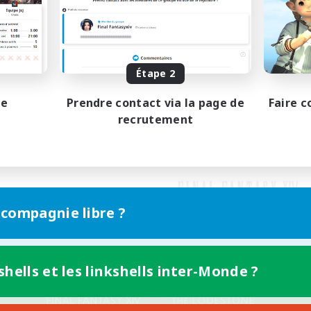
Étape 2
pe
Prendre contact via la page de
Faire c
recrutement
 compagnie libre ?
shells et les linkshells inter-Monde ?
Version mobile