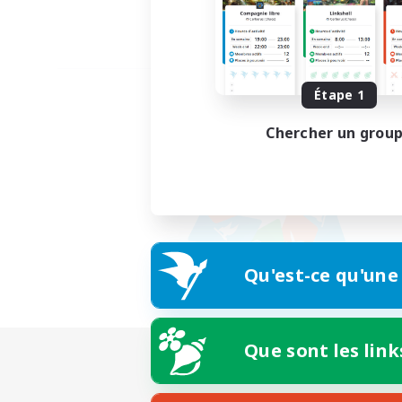
Étape 1
Chercher un grou
Qu'est-ce qu'une
Que sont les link