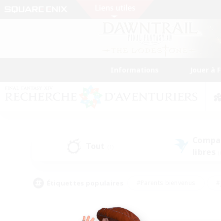
Informations
Jouer à 
Compa
Tout
(1)
libres
(
Étiquettes populaires
#Parents bienvenus
#
#Amateurs de capture d'écran
#Événeme
#Artisans/Récolteurs
#Débutants bienvenus