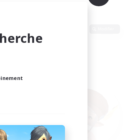
Langue
Modifier
cherche
leinement
vé.