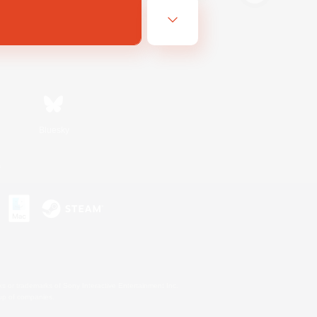
Bluesky
s
s or trademarks of Sony Interactive Entertainment Inc.
up of companies.