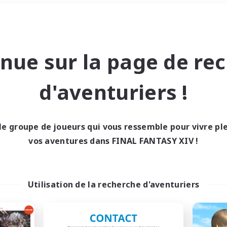
Week-end
＃Passe-temps/Intérêts
nue sur la page de re
d'aventuriers !
le groupe de joueurs qui vous ressemble pour vivre p
0 résultat
vos aventures dans FINAL FANTASY XIV !
cun recrutement trou
Utilisation de la recherche d'aventuriers
Réessayez avec des critères différents.