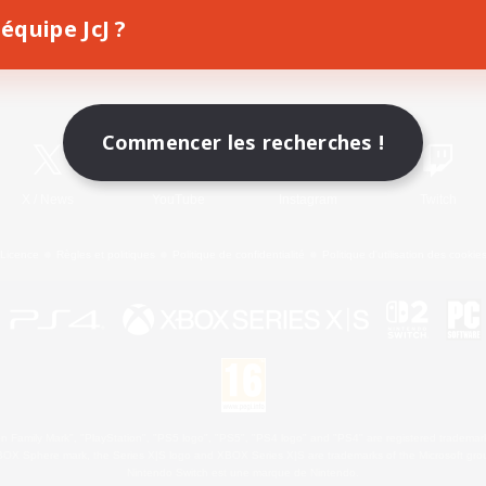
équipe JcJ ?
Télécharger le jeu
Informations officielles
Commencer les recherches !
X
/
News
YouTube
Instagram
Twitch
Licence
Règles et politiques
Politique de confidentialité
Politique d'utilisation des cookie
 Family Mark", "PlayStation", "PS5 logo", "PS5", "PS4 logo" and "PS4" are registered trademark
XBOX Sphere mark, the Series X|S logo and XBOX Series X|S are trademarks of the Microsoft gro
Nintendo Switch est une marque de Nintendo.