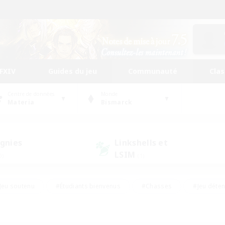
FFXIV
Guides du jeu
Communauté
Cla
Centre de données
Monde
Materia
Bismarck
gnies
Linkshells et
LSIM
0)
(1)
Jeu soutenu
#Étudiants bienvenus
#Chasses
#Jeu déte
nts joueurs
#Amateurs d'histoire
#Multilingue
#Amate
#Amateurs de JcJ
#Amateurs de mirage
#Carte aux trésors