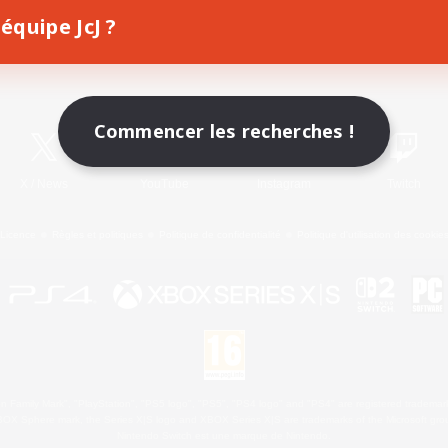
équipe JcJ ?
Télécharger le jeu
Informations officielles
Commencer les recherches !
X
/
News
YouTube
Instagram
Twitch
Licence
Règles et politiques
Politique de confidentialité
Politique d'utilisation des cookie
 Family Mark", "PlayStation", "PS5 logo", "PS5", "PS4 logo" and "PS4" are registered trademark
XBOX Sphere mark, the Series X|S logo and XBOX Series X|S are trademarks of the Microsoft gro
Nintendo Switch est une marque de Nintendo.