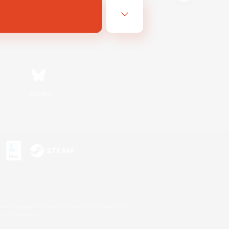
Bluesky
s
s or trademarks of Sony Interactive Entertainment Inc.
up of companies.