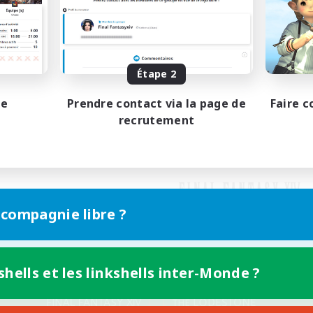
Étape 2
pe
Prendre contact via la page de
Faire c
recrutement
 compagnie libre ?
shells et les linkshells inter-Monde ?
Version mobile