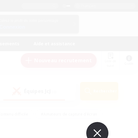
Français
Gérez le profil de votre personnage
Connexion
ssements
Aide et assistance
Nouveau recrutement
Liste de
Guide
suivi
Équipes JcJ
Rechercher
(0)
ontenu difficile
#Amateurs de capture d'écran
ire
#Événements joueurs
#Amateurs de JcJ
#Joueurs sociaux
#Travailleurs bienvenus