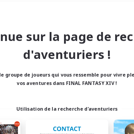
Week-end
＃Parents bienvenus
nue sur la page de re
d'aventuriers !
le groupe de joueurs qui vous ressemble pour vivre p
0 résultat
vos aventures dans FINAL FANTASY XIV !
cun recrutement trou
Utilisation de la recherche d'aventuriers
Réessayez avec des critères différents.