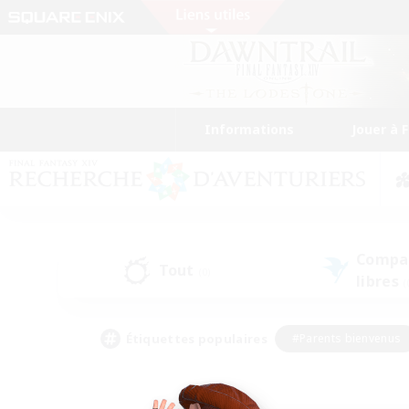
Informations
Jouer à 
Compa
Tout
(0)
libres
(
Étiquettes populaires
#Parents bienvenus
#Étudiants bienvenus
#Jeu détendu
#Amateu
#Amateurs de mirage
#Artisans/Récolteurs