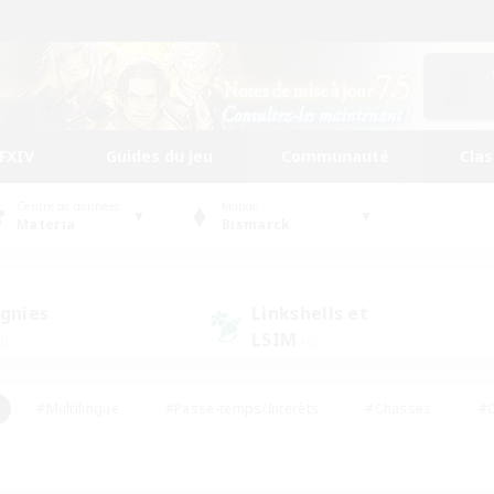
FFXIV
Guides du jeu
Communauté
Cla
Centre de données
Monde
Materia
Bismarck
gnies
Linkshells et
LSIM
0)
(0)
#Multilingue
#Passe-temps/Intérêts
#Chasses
#C
rs de jeu de rôle
#Amateurs de logement
#Amateurs d'histo
#Débutants bienvenus
#Jeu soutenu
#Carte aux trésors