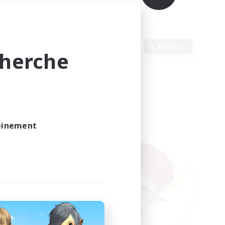
Langue
Modifier
cherche
leinement
vé.