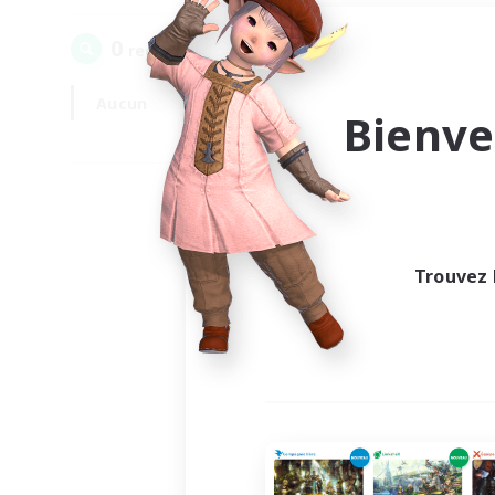
0
recrutement(s) trouvé(s) !
Aucun
En semaine
Bienve
Trouvez 
Au