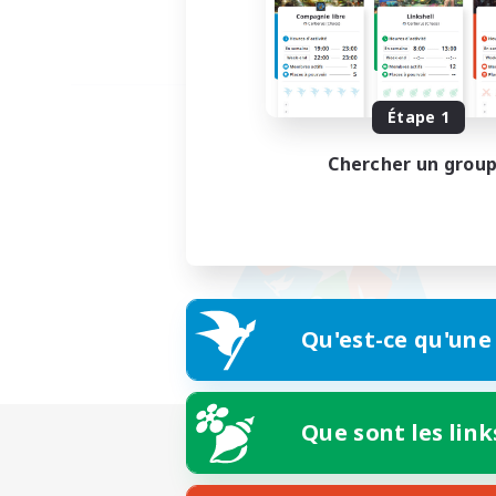
Étape 1
Chercher un grou
Qu'est-ce qu'une
Que sont les link