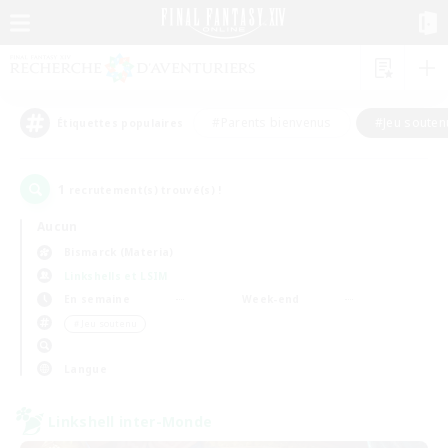
#Parents bienvenus
#Jeu souten
Étiquettes populaires
1
recrutement(s) trouvé(s) !
Aucun
Bismarck (Materia)
Linkshells et LSIM
En semaine
Week-end
＃Jeu soutenu
Langue
Linkshell inter-Monde