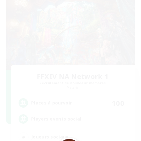
FFXIV NA Network 1
Recrutement de nouveaux membres
Materia
100
Places à pourvoir
Players events social
Joueurs sociaux