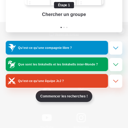
Étape 1
Chercher un groupe
Prend
Version de bureau
Qu'est-ce qu'une compagnie libre ?
Télécharger le jeu
Que sont les linkshells et les linkshells inter-Monde ?
Informations officielles
Qu'est-ce qu'une équipe JcJ ?
Commencer les recherches !
/
Facebook
X
News
YouTube
Instagram