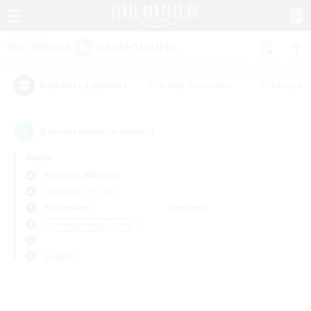
#Parents bienvenus
#Chasses
Étiquettes populaires
0
recrutement(s) trouvé(s) !
Aucun
Bismarck (Materia)
Linkshells et LSIM
En semaine
Week-end
＃Amateurs de jeu de rôle
Langue