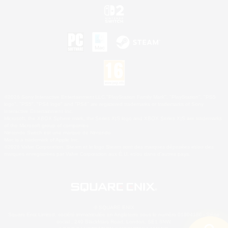
©2026 Sony Interactive Entertainment LLC."PlayStation Family Mark", "PlayStation", "PS5
logo", "PS5", "PS4 logo" and "PS4" are registered trademarks or trademarks of Sony
Interactive Entertainment Inc.
Microsoft, the XBOX Sphere mark, the Series X|S logo and XBOX Series X|S are trademarks
of the Microsoft group of companies.
Nintendo Switch est une marque de Nintendo.
Mac is a trademark of Apple Inc.
©2026 Valve Corporation. Steam et le logo Steam sont des marques déposées et/ou des
marques enregistrées par Valve Corporation aux É.U. et/ou dans d'autres pays.
© SQUARE ENIX
Square Enix Limited, société immatriculée en Angleterre sous le numéro 01804186 - Siège
social : 240 Blackfriars Road, London, SE1 8NW.