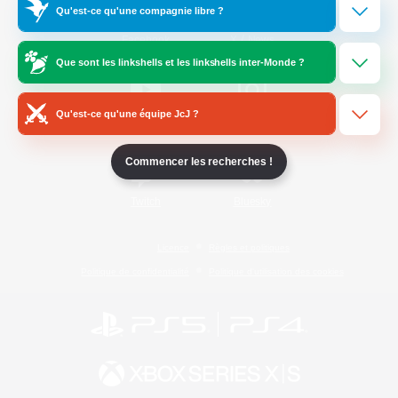
Qu'est-ce qu'une compagnie libre ?
/
Facebook
X
News
Que sont les linkshells et les linkshells inter-Monde ?
Qu'est-ce qu'une équipe JcJ ?
YouTube
Instagram
Commencer les recherches !
Twitch
Bluesky
Licence
Règles et politiques
Politique de confidentialité
Politique d'utilisation des cookies