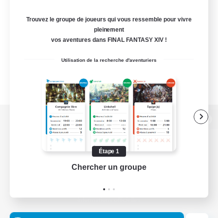
Trouvez le groupe de joueurs qui vous ressemble pour vivre
pleinement
vos aventures dans FINAL FANTASY XIV !
Utilisation de la recherche d'aventuriers
Version de bureau
Étape 1
Chercher un groupe
Prend
Télécharger le jeu
Informations officielles