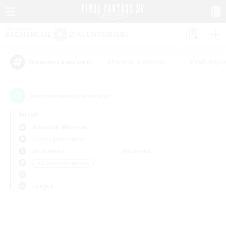
#Parents bienvenus
#Multilingu
Étiquettes populaires
0
recrutement(s) trouvé(s) !
Aucun
Bismarck (Materia)
Compagnies libres
En semaine
Week-end
＃Événements joueurs
Langue