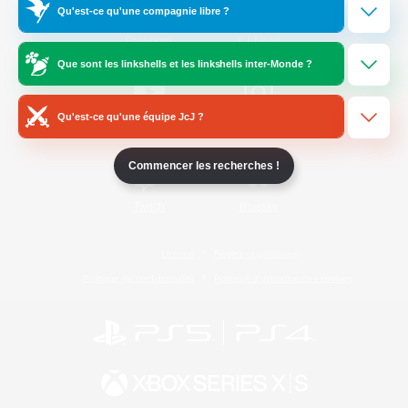
Qu'est-ce qu'une compagnie libre ?
/
Facebook
X
News
Que sont les linkshells et les linkshells inter-Monde ?
Qu'est-ce qu'une équipe JcJ ?
YouTube
Instagram
Commencer les recherches !
Twitch
Bluesky
Licence
Règles et politiques
Politique de confidentialité
Politique d'utilisation des cookies