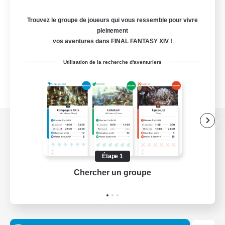
Trouvez le groupe de joueurs qui vous ressemble pour vivre
pleinement
vos aventures dans FINAL FANTASY XIV !
Utilisation de la recherche d'aventuriers
Version de bureau
Étape 1
Chercher un groupe
Prend
Télécharger le jeu
Informations officielles