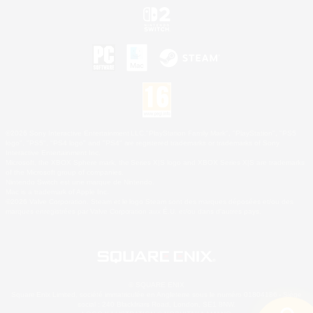
©2026 Sony Interactive Entertainment LLC."PlayStation Family Mark", "PlayStation", "PS5
logo", "PS5", "PS4 logo" and "PS4" are registered trademarks or trademarks of Sony
Interactive Entertainment Inc.
Microsoft, the XBOX Sphere mark, the Series X|S logo and XBOX Series X|S are trademarks
of the Microsoft group of companies.
Nintendo Switch est une marque de Nintendo.
Mac is a trademark of Apple Inc.
©2026 Valve Corporation. Steam et le logo Steam sont des marques déposées et/ou des
marques enregistrées par Valve Corporation aux É.U. et/ou dans d'autres pays.
© SQUARE ENIX
Square Enix Limited, société immatriculée en Angleterre sous le numéro 01804186 - Siège
social : 240 Blackfriars Road, London, SE1 8NW.