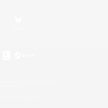
Bluesky
s
s or trademarks of Sony Interactive Entertainment Inc.
up of companies.
 aux É.U. et/ou dans d'autres pays.