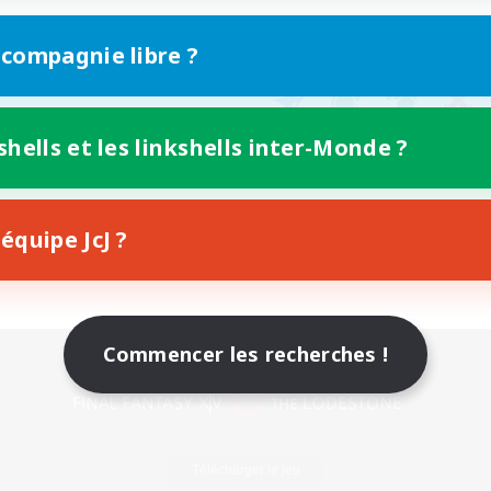
 compagnie libre ?
shells et les linkshells inter-Monde ?
équipe JcJ ?
Commencer les recherches !
Version mobile
Télécharger le jeu