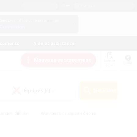
Français
Gérez le profil de votre personnage
Connexion
ssements
Aide et assistance
Nouveau recrutement
Liste de
Guide
suivi
Équipes JcJ
Rechercher
(0)
ontenu difficile
#Amateurs de capture d'écran
ire
#Événements joueurs
#Amateurs de JcJ
#Joueurs sociaux
#Travailleurs bienvenus