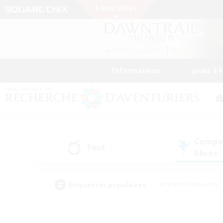
Informations
Jouer à 
Compa
Tout
(2)
libres
(
Étiquettes populaires
#Parents bienvenus
#Étudiants bienvenus
#Jeu détendu
#Amateu
#Amateurs de mirage
#Artisans/Récolteurs