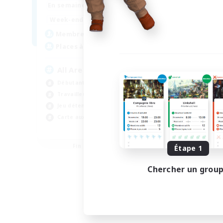
8:00
24:00
En semaine
8:00
24:00
Week-end
125
Membres actifs
512
Places à pourvoir
All Are Welcome!
Débutants bienvenus
Travailleurs bienvenus
Jeu détendu
Carte aux trésors
EN
Fin du recrutement le 01/09/2026
Étape 1
Chercher un grou