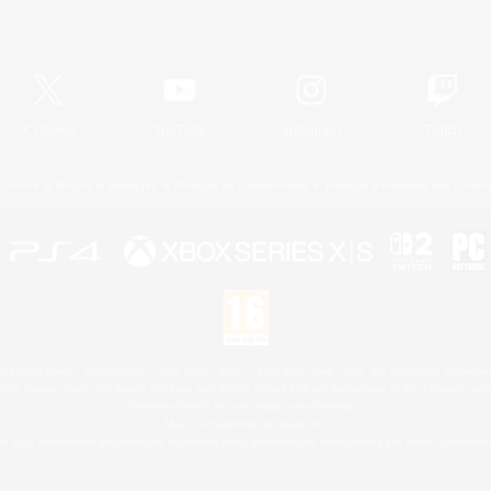
Informations officielles
X
/
News
YouTube
Instagram
Twitch
Licence
Règles et politiques
Politique de confidentialité
Politique d'utilisation des cookie
 Family Mark", "PlayStation", "PS5 logo", "PS5", "PS4 logo" and "PS4" are registered trademark
XBOX Sphere mark, the Series X|S logo and XBOX Series X|S are trademarks of the Microsoft gro
Nintendo Switch est une marque de Nintendo.
Mac is a trademark of Apple Inc.
le logo Steam sont des marques déposées et/ou des marques enregistrées par Valve Corporation