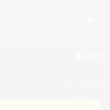
Facebook
©2026 Sony Interactive Entertainment LLC."PlayStation
Microsoft, the 
©2026 Valve Corporation. Steam et 