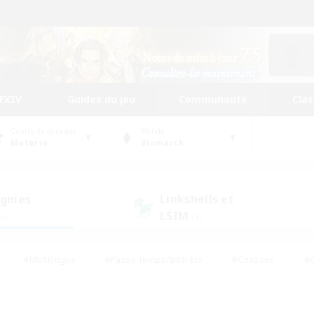
FFXIV
Guides du jeu
Communauté
Cla
Centre de données
Monde
Materia
Bismarck
gnies
Linkshells et
LSIM
1)
(1)
#Multilingue
#Passe-temps/Intérêts
#Chasses
#C
rs de jeu de rôle
#Amateurs de logement
#Amateurs d'histo
#Débutants bienvenus
#Jeu soutenu
#Carte aux trésors