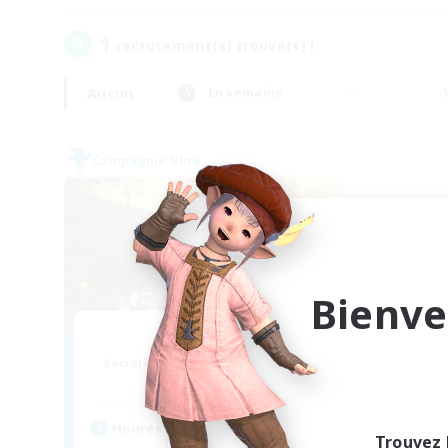
1
recrutement(s) trouvé(s) !
Aucun
En semaine
Compagnie libre
Bienve
Mistwalkers
Recrutement de nouveaux membres
Bismarck [Materia]
Heures d'activité
Trouvez 