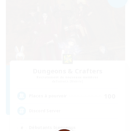
Dungeons & Crafters
Recrutement de nouveaux membres
Bismarck [Materia]
100
Places à pourvoir
Discord Server
Débutants bienvenus