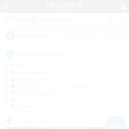
#Parents bienvenus
#Chasses
Étiquettes populaires
1
recrutement(s) trouvé(s) !
Aucun
Bismarck (Materia)
Compagnies libres
En semaine
Week-end
＃Artisans/Récolteurs
Langue
Compagnie libre
NOUVEAU