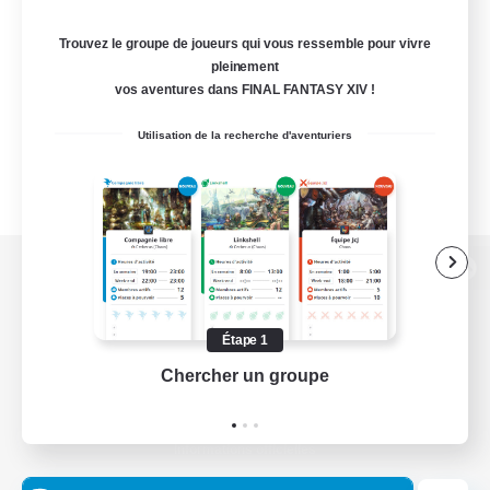
Trouvez le groupe de joueurs qui vous ressemble pour vivre
pleinement
vos aventures dans FINAL FANTASY XIV !
Utilisation de la recherche d'aventuriers
Version de bureau
Étape 1
Chercher un groupe
Prend
Télécharger le jeu
Informations officielles