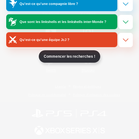
Qu'est-ce qu'une compagnie libre ?
/
Facebook
X
News
Que sont les linkshells et les linkshells inter-Monde ?
Qu'est-ce qu'une équipe JcJ ?
YouTube
Instagram
Commencer les recherches !
Twitch
Bluesky
Licence
Règles et politiques
Politique de confidentialité
Politique d'utilisation des cookies