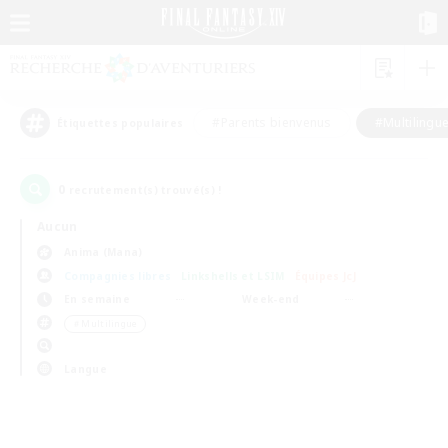
#Parents bienvenus
#Multilingu
Étiquettes populaires
0
recrutement(s) trouvé(s) !
Aucun
Anima (Mana)
Compagnies libres
Linkshells et LSIM
Équipes JcJ
En semaine
Week-end
＃Multilingue
Langue