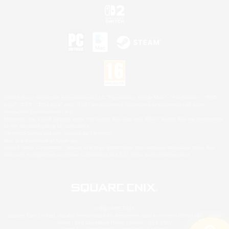
©2026 Sony Interactive Entertainment LLC."PlayStation Family Mark", "PlayStation", "PS5
logo", "PS5", "PS4 logo" and "PS4" are registered trademarks or trademarks of Sony
Interactive Entertainment Inc.
Microsoft, the XBOX Sphere mark, the Series X|S logo and XBOX Series X|S are trademarks
of the Microsoft group of companies.
Nintendo Switch est une marque de Nintendo.
Mac is a trademark of Apple Inc.
©2026 Valve Corporation. Steam et le logo Steam sont des marques déposées et/ou des
marques enregistrées par Valve Corporation aux É.U. et/ou dans d'autres pays.
© SQUARE ENIX
Square Enix Limited, société immatriculée en Angleterre sous le numéro 01804186 - Siège
social : 240 Blackfriars Road, London, SE1 8NW.