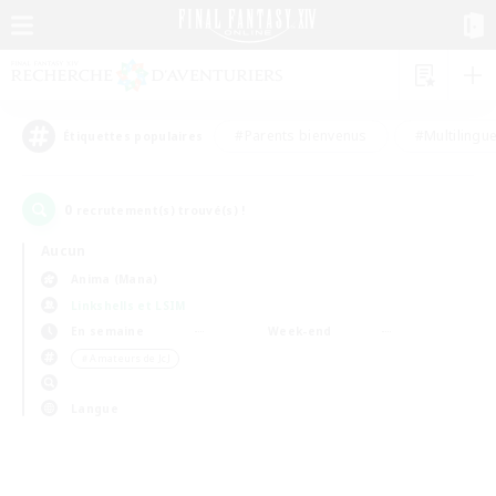
#Parents bienvenus
#Multilingu
Étiquettes populaires
0
recrutement(s) trouvé(s) !
Aucun
Anima (Mana)
Linkshells et LSIM
En semaine
Week-end
＃Amateurs de JcJ
Langue