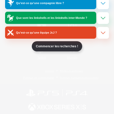
Qu'est-ce qu'une compagnie libre ?
/
Facebook
X
News
Que sont les linkshells et les linkshells inter-Monde ?
Qu'est-ce qu'une équipe JcJ ?
YouTube
Instagram
Commencer les recherches !
Twitch
Bluesky
Licence
Règles et politiques
Politique de confidentialité
Politique d'utilisation des cookies