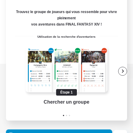
Trouvez le groupe de joueurs qui vous ressemble pour vivre
pleinement
vos aventures dans FINAL FANTASY XIV !
Utilisation de la recherche d'aventuriers
Version de bureau
Étape 1
Chercher un groupe
Prend
Télécharger le jeu
Informations officielles