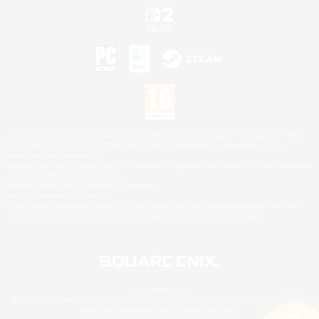
©2026 Sony Interactive Entertainment LLC."PlayStation Family Mark", "PlayStation", "PS5
logo", "PS5", "PS4 logo" and "PS4" are registered trademarks or trademarks of Sony
Interactive Entertainment Inc.
Microsoft, the XBOX Sphere mark, the Series X|S logo and XBOX Series X|S are trademarks
of the Microsoft group of companies.
Nintendo Switch est une marque de Nintendo.
Mac is a trademark of Apple Inc.
©2026 Valve Corporation. Steam et le logo Steam sont des marques déposées et/ou des
marques enregistrées par Valve Corporation aux É.U. et/ou dans d'autres pays.
© SQUARE ENIX
Square Enix Limited, société immatriculée en Angleterre sous le numéro 01804186 - Siège
social : 240 Blackfriars Road, London, SE1 8NW.