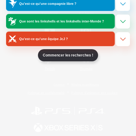
Qu'est-ce qu'une compagnie libre ?
/
Facebook
X
News
Que sont les linkshells et les linkshells inter-Monde ?
Qu'est-ce qu'une équipe JcJ ?
YouTube
Instagram
Commencer les recherches !
Twitch
Bluesky
Licence
Règles et politiques
Politique de confidentialité
Politique d'utilisation des cookies