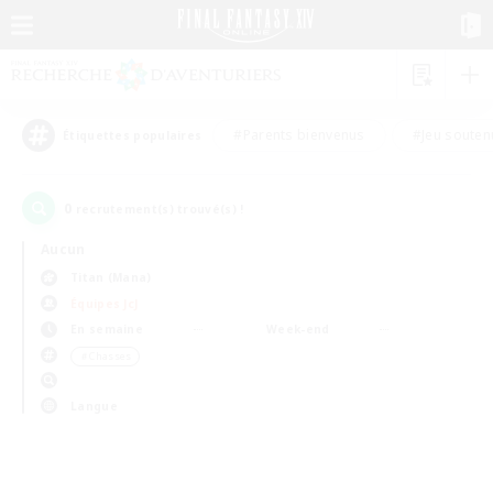
#Parents bienvenus
#Jeu souten
Étiquettes populaires
0
recrutement(s) trouvé(s) !
Aucun
Titan (Mana)
Équipes JcJ
En semaine
Week-end
＃Chasses
Langue