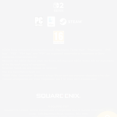
©2026 Sony Interactive Entertainment LLC."PlayStation Family Mark", "PlayStation", "PS5
logo", "PS5", "PS4 logo" and "PS4" are registered trademarks or trademarks of Sony
Interactive Entertainment Inc.
Microsoft, the XBOX Sphere mark, the Series X|S logo and XBOX Series X|S are trademarks
of the Microsoft group of companies.
Nintendo Switch est une marque de Nintendo.
Mac is a trademark of Apple Inc.
©2026 Valve Corporation. Steam et le logo Steam sont des marques déposées et/ou des
marques enregistrées par Valve Corporation aux É.U. et/ou dans d'autres pays.
© SQUARE ENIX
Square Enix Limited, société immatriculée en Angleterre sous le numéro 01804186 - Siège
social : 240 Blackfriars Road, London, SE1 8NW.