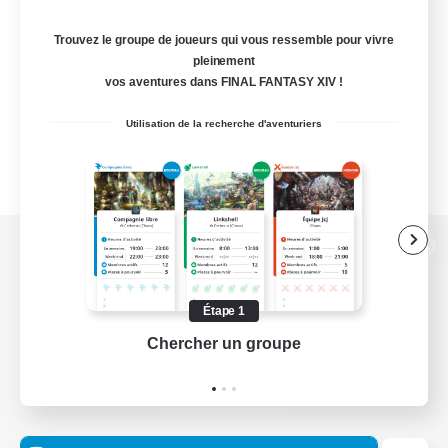
Trouvez le groupe de joueurs qui vous ressemble pour vivre
pleinement
vos aventures dans FINAL FANTASY XIV !
Utilisation de la recherche d'aventuriers
Version de bureau
Étape 1
Chercher un groupe
Prend
Télécharger le jeu
Informations officielles