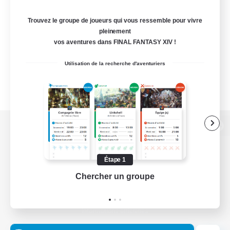
Trouvez le groupe de joueurs qui vous ressemble pour vivre
pleinement
vos aventures dans FINAL FANTASY XIV !
Utilisation de la recherche d'aventuriers
Version de bureau
Étape 1
Chercher un groupe
Prend
Télécharger le jeu
Informations officielles