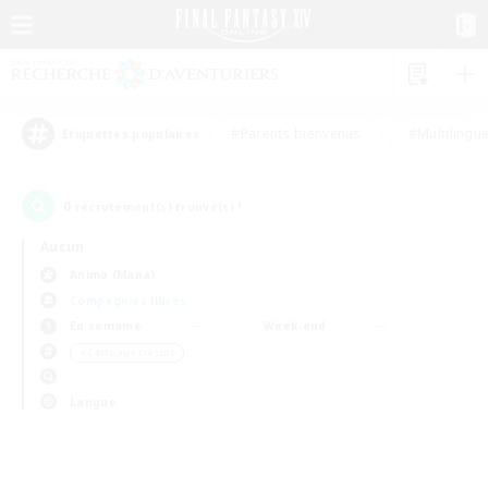
#Parents bienvenus
#Multilingu
Étiquettes populaires
0
recrutement(s) trouvé(s) !
Aucun
Anima (Mana)
Compagnies libres
En semaine
Week-end
＃Carte aux trésors
Langue