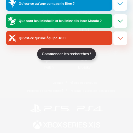
Qu'est-ce qu'une compagnie libre ?
/
Facebook
X
News
Que sont les linkshells et les linkshells inter-Monde ?
Qu'est-ce qu'une équipe JcJ ?
YouTube
Instagram
Commencer les recherches !
Twitch
Bluesky
Licence
Règles et politiques
Politique de confidentialité
Politique d'utilisation des cookies