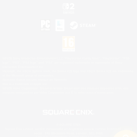
©2026 Sony Interactive Entertainment LLC."PlayStation Family Mark", "PlayStation", "PS5
logo", "PS5", "PS4 logo" and "PS4" are registered trademarks or trademarks of Sony
Interactive Entertainment Inc.
Microsoft, the XBOX Sphere mark, the Series X|S logo and XBOX Series X|S are trademarks
of the Microsoft group of companies.
Nintendo Switch est une marque de Nintendo.
Mac is a trademark of Apple Inc.
©2026 Valve Corporation. Steam et le logo Steam sont des marques déposées et/ou des
marques enregistrées par Valve Corporation aux É.U. et/ou dans d'autres pays.
© SQUARE ENIX
Square Enix Limited, société immatriculée en Angleterre sous le numéro 01804186 - Siège
social : 240 Blackfriars Road, London, SE1 8NW.