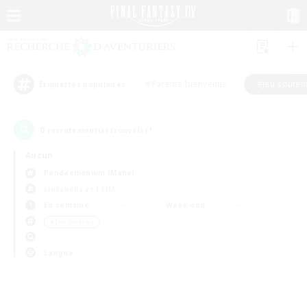
#Parents bienvenus
#Jeu souten
Étiquettes populaires
0
recrutement(s) trouvé(s) !
Aucun
Pandaemonium (Mana)
Linkshells et LSIM
En semaine
Week-end
＃Jeu soutenu
Langue