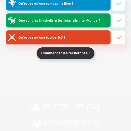
Qu'est-ce qu'une compagnie libre ?
/
Facebook
X
News
Que sont les linkshells et les linkshells inter-Monde ?
Qu'est-ce qu'une équipe JcJ ?
YouTube
Instagram
Commencer les recherches !
Twitch
Bluesky
Licence
Règles et politiques
Politique de confidentialité
Politique d'utilisation des cookies