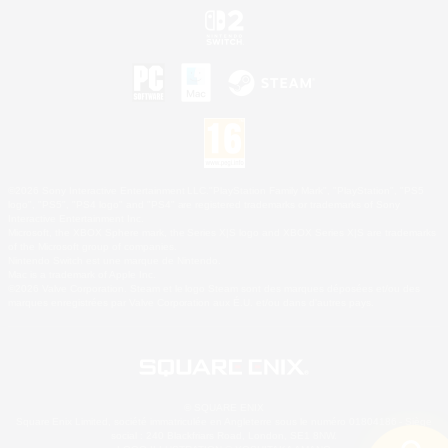
©2026 Sony Interactive Entertainment LLC."PlayStation Family Mark", "PlayStation", "PS5
logo", "PS5", "PS4 logo" and "PS4" are registered trademarks or trademarks of Sony
Interactive Entertainment Inc.
Microsoft, the XBOX Sphere mark, the Series X|S logo and XBOX Series X|S are trademarks
of the Microsoft group of companies.
Nintendo Switch est une marque de Nintendo.
Mac is a trademark of Apple Inc.
©2026 Valve Corporation. Steam et le logo Steam sont des marques déposées et/ou des
marques enregistrées par Valve Corporation aux É.U. et/ou dans d'autres pays.
© SQUARE ENIX
Square Enix Limited, société immatriculée en Angleterre sous le numéro 01804186 - Siège
social : 240 Blackfriars Road, London, SE1 8NW.