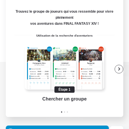
Trouvez le groupe de joueurs qui vous ressemble pour vivre
pleinement
vos aventures dans FINAL FANTASY XIV !
Utilisation de la recherche d'aventuriers
Version de bureau
Étape 1
Chercher un groupe
Prend
Télécharger le jeu
Informations officielles