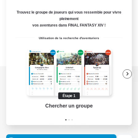
Trouvez le groupe de joueurs qui vous ressemble pour vivre
pleinement
vos aventures dans FINAL FANTASY XIV !
Utilisation de la recherche d'aventuriers
Version de bureau
Étape 1
Chercher un groupe
Prend
Télécharger le jeu
Informations officielles