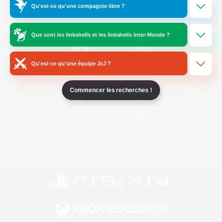
Qu'est-ce qu'une compagnie libre ?
/
Facebook
X
News
Que sont les linkshells et les linkshells inter-Monde ?
Qu'est-ce qu'une équipe JcJ ?
YouTube
Instagram
Commencer les recherches !
Twitch
Bluesky
Licence
Règles et politiques
Politique de confidentialité
Politique d'utilisation des cookies