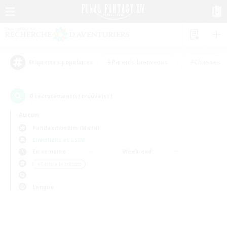
#Parents bienvenus
#Chasses
Étiquettes populaires
0
recrutement(s) trouvé(s) !
Aucun
Pandaemonium (Mana)
Linkshells et LSIM
En semaine
Week-end
＃Carte aux trésors
Langue