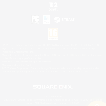
©2026 Sony Interactive Entertainment LLC."PlayStation Family Mark", "PlayStation", "PS5
logo", "PS5", "PS4 logo" and "PS4" are registered trademarks or trademarks of Sony
Interactive Entertainment Inc.
Microsoft, the XBOX Sphere mark, the Series X|S logo and XBOX Series X|S are trademarks
of the Microsoft group of companies.
Nintendo Switch est une marque de Nintendo.
Mac is a trademark of Apple Inc.
©2026 Valve Corporation. Steam et le logo Steam sont des marques déposées et/ou des
marques enregistrées par Valve Corporation aux É.U. et/ou dans d'autres pays.
© SQUARE ENIX
Square Enix Limited, société immatriculée en Angleterre sous le numéro 01804186 - Siège
social : 240 Blackfriars Road, London, SE1 8NW.