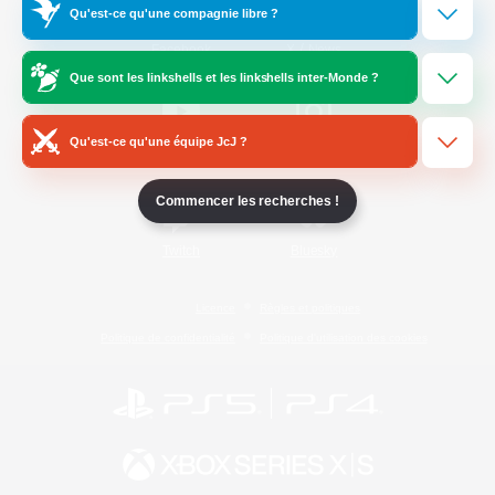
Qu'est-ce qu'une compagnie libre ?
/
Facebook
X
News
Que sont les linkshells et les linkshells inter-Monde ?
Qu'est-ce qu'une équipe JcJ ?
YouTube
Instagram
Commencer les recherches !
Twitch
Bluesky
Licence
Règles et politiques
Politique de confidentialité
Politique d'utilisation des cookies