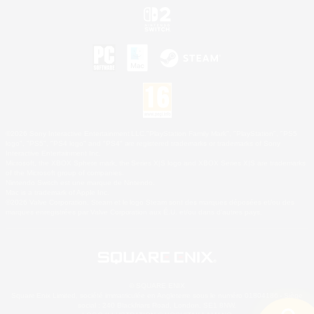
©2026 Sony Interactive Entertainment LLC."PlayStation Family Mark", "PlayStation", "PS5
logo", "PS5", "PS4 logo" and "PS4" are registered trademarks or trademarks of Sony
Interactive Entertainment Inc.
Microsoft, the XBOX Sphere mark, the Series X|S logo and XBOX Series X|S are trademarks
of the Microsoft group of companies.
Nintendo Switch est une marque de Nintendo.
Mac is a trademark of Apple Inc.
©2026 Valve Corporation. Steam et le logo Steam sont des marques déposées et/ou des
marques enregistrées par Valve Corporation aux É.U. et/ou dans d'autres pays.
© SQUARE ENIX
Square Enix Limited, société immatriculée en Angleterre sous le numéro 01804186 - Siège
social : 240 Blackfriars Road, London, SE1 8NW.