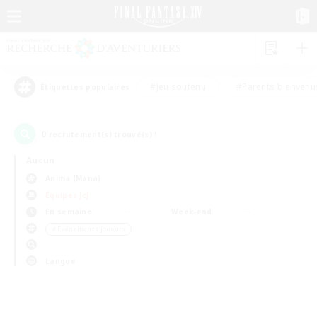
#Jeu soutenu
#Parents bienvenu
Étiquettes populaires
0
recrutement(s) trouvé(s) !
Aucun
Anima (Mana)
Équipes JcJ
En semaine
Week-end
＃Événements joueurs
Langue