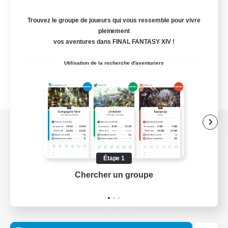
Trouvez le groupe de joueurs qui vous ressemble pour vivre
pleinement
vos aventures dans FINAL FANTASY XIV !
Utilisation de la recherche d'aventuriers
Version de bureau
Étape 1
Chercher un groupe
Prend
Télécharger le jeu
Informations officielles