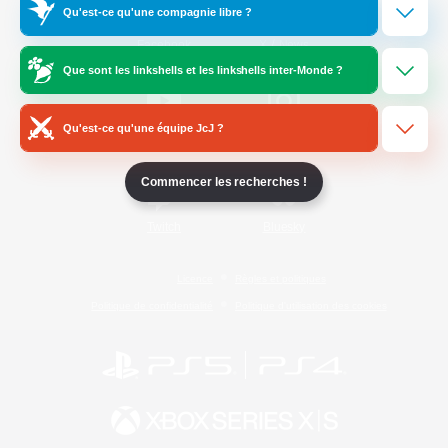
Qu'est-ce qu'une compagnie libre ?
/
Facebook
X
News
Que sont les linkshells et les linkshells inter-Monde ?
Qu'est-ce qu'une équipe JcJ ?
YouTube
Instagram
Commencer les recherches !
Twitch
Bluesky
Licence
Règles et politiques
Politique de confidentialité
Politique d'utilisation des cookies