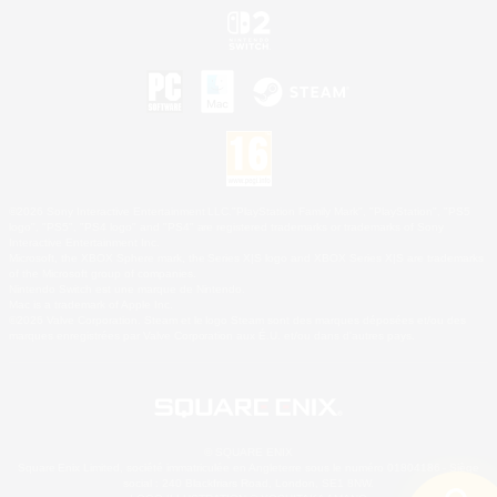
©2026 Sony Interactive Entertainment LLC."PlayStation Family Mark", "PlayStation", "PS5
logo", "PS5", "PS4 logo" and "PS4" are registered trademarks or trademarks of Sony
Interactive Entertainment Inc.
Microsoft, the XBOX Sphere mark, the Series X|S logo and XBOX Series X|S are trademarks
of the Microsoft group of companies.
Nintendo Switch est une marque de Nintendo.
Mac is a trademark of Apple Inc.
©2026 Valve Corporation. Steam et le logo Steam sont des marques déposées et/ou des
marques enregistrées par Valve Corporation aux É.U. et/ou dans d'autres pays.
© SQUARE ENIX
Square Enix Limited, société immatriculée en Angleterre sous le numéro 01804186 - Siège
social : 240 Blackfriars Road, London, SE1 8NW.