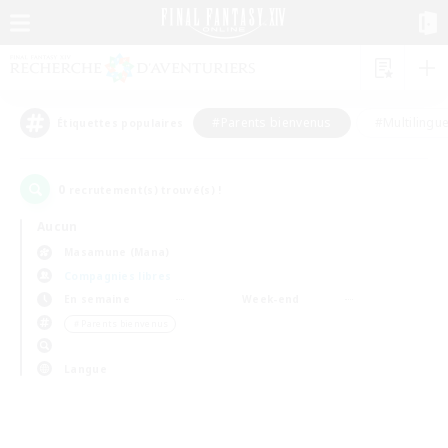
#Parents bienvenus
#Multilingu
Étiquettes populaires
0
recrutement(s) trouvé(s) !
Aucun
Masamune (Mana)
Compagnies libres
En semaine
Week-end
＃Parents bienvenus
Langue