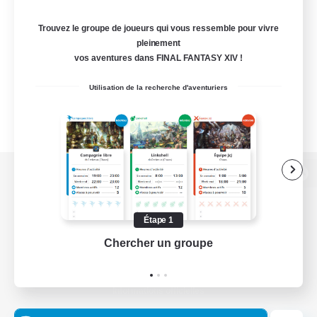
Trouvez le groupe de joueurs qui vous ressemble pour vivre
pleinement
vos aventures dans FINAL FANTASY XIV !
Utilisation de la recherche d'aventuriers
Version de bureau
Étape 1
Chercher un groupe
Prend
Télécharger le jeu
Informations officielles