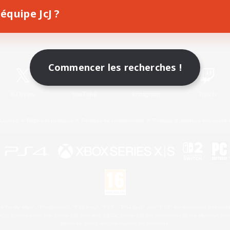
équipe JcJ ?
Télécharger le jeu
Informations officielles
Commencer les recherches !
X
/
News
YouTube
Instagram
Twitch
Licence
Règles et politiques
Politique de confidentialité
Politique d'utilisation des cookie
 Family Mark", "PlayStation", "PS5 logo", "PS5", "PS4 logo" and "PS4" are registered trademark
XBOX Sphere mark, the Series X|S logo and XBOX Series X|S are trademarks of the Microsoft gro
Nintendo Switch est une marque de Nintendo.