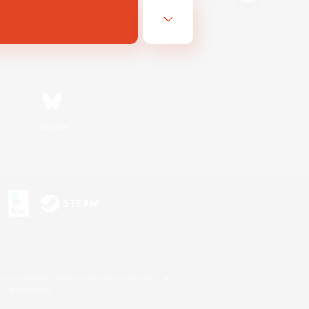
Bluesky
s
s or trademarks of Sony Interactive Entertainment Inc.
up of companies.