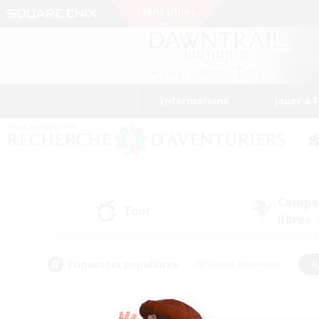
Informations
Jouer à 
Compa
Tout
(0)
libres
(
Étiquettes populaires
#Parents bienvenus
#
#Amateurs de capture d'écran
#Événeme
#Artisans/Récolteurs
#Débutants bienvenus