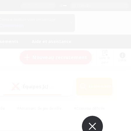
Français
Gérez le profil de votre personnage
Connexion
ssements
Aide et assistance
Nouveau recrutement
Liste de
Guide
suivi
Équipes JcJ
Rechercher
(0)
ndu
#Amateurs de jeu de rôle
#Contenu difficile
urs de logement
#Passe-temps/Intérêts
#Joueurs sociaux
#Travailleurs bienvenus