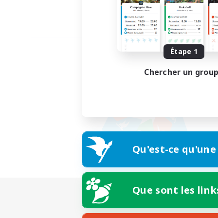
Étape 1
Chercher un grou
Qu'est-ce qu'une
Que sont les link