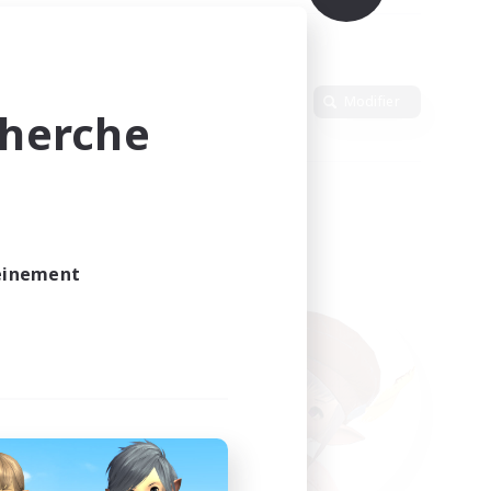
Langue
Modifier
cherche
leinement
vé.