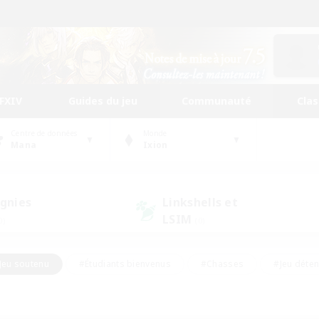
FFXIV
Guides du jeu
Communauté
Cla
Centre de données
Monde
Mana
Ixion
gnies
Linkshells et
LSIM
0)
(0)
Jeu soutenu
#Étudiants bienvenus
#Chasses
#Jeu déte
nts joueurs
#Amateurs d'histoire
#Multilingue
#Amate
#Amateurs de JcJ
#Amateurs de mirage
#Carte aux trésors