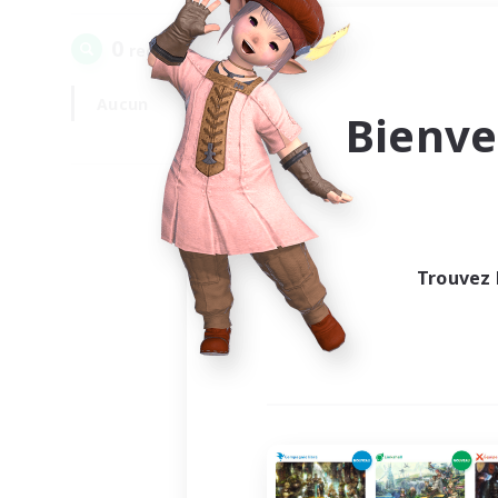
0
recrutement(s) trouvé(s) !
Aucun
En semaine
Bienve
Trouvez 
Au