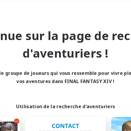
Week-end
＃Jeu soutenu
nue sur la page de re
d'aventuriers !
le groupe de joueurs qui vous ressemble pour vivre p
0 résultat
vos aventures dans FINAL FANTASY XIV !
cun recrutement trou
Utilisation de la recherche d'aventuriers
Réessayez avec des critères différents.