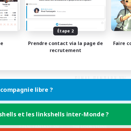
Étape 2
pe
Prendre contact via la page de
Faire c
recrutement
 compagnie libre ?
shells et les linkshells inter-Monde ?
Version mobile