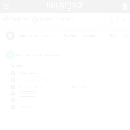
#Parents bienvenus
#Multilingu
Étiquettes populaires
0
recrutement(s) trouvé(s) !
Aucun
Ixion (Mana)
Linkshells et LSIM
En semaine
Week-end
＃Chasses
Langue