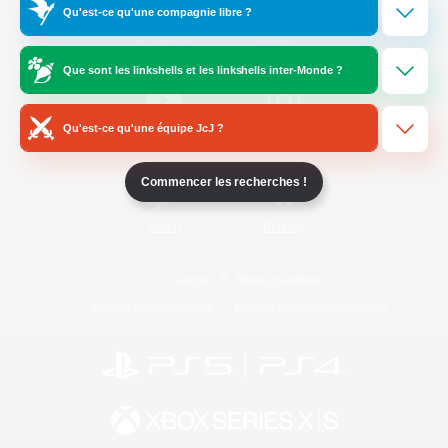
Qu'est-ce qu'une compagnie libre ?
/
Facebook
X
News
Que sont les linkshells et les linkshells inter-Monde ?
Qu'est-ce qu'une équipe JcJ ?
YouTube
Instagram
Commencer les recherches !
Twitch
Bluesky
Licence
Règles et politiques
Politique de confidentialité
Politique d'utilisation des cookies