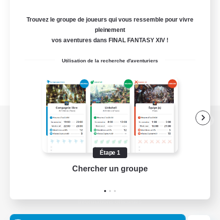
Trouvez le groupe de joueurs qui vous ressemble pour vivre
pleinement
vos aventures dans FINAL FANTASY XIV !
Utilisation de la recherche d'aventuriers
Version de bureau
Étape 1
Chercher un groupe
Prend
Télécharger le jeu
Informations officielles