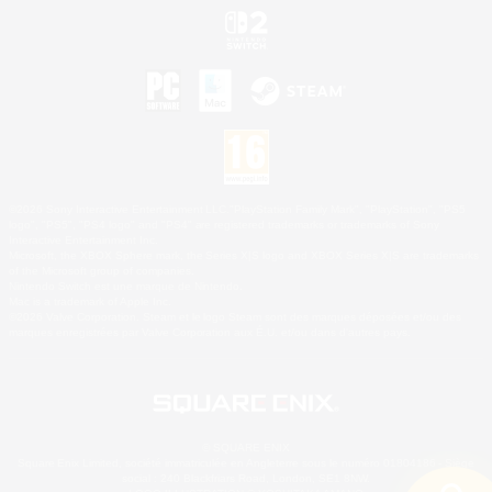
©2026 Sony Interactive Entertainment LLC."PlayStation Family Mark", "PlayStation", "PS5
logo", "PS5", "PS4 logo" and "PS4" are registered trademarks or trademarks of Sony
Interactive Entertainment Inc.
Microsoft, the XBOX Sphere mark, the Series X|S logo and XBOX Series X|S are trademarks
of the Microsoft group of companies.
Nintendo Switch est une marque de Nintendo.
Mac is a trademark of Apple Inc.
©2026 Valve Corporation. Steam et le logo Steam sont des marques déposées et/ou des
marques enregistrées par Valve Corporation aux É.U. et/ou dans d'autres pays.
© SQUARE ENIX
Square Enix Limited, société immatriculée en Angleterre sous le numéro 01804186 - Siège
social : 240 Blackfriars Road, London, SE1 8NW.