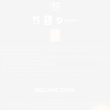
©2026 Sony Interactive Entertainment LLC."PlayStation Family Mark", "PlayStation", "PS5
logo", "PS5", "PS4 logo" and "PS4" are registered trademarks or trademarks of Sony
Interactive Entertainment Inc.
Microsoft, the XBOX Sphere mark, the Series X|S logo and XBOX Series X|S are trademarks
of the Microsoft group of companies.
Nintendo Switch est une marque de Nintendo.
Mac is a trademark of Apple Inc.
©2026 Valve Corporation. Steam et le logo Steam sont des marques déposées et/ou des
marques enregistrées par Valve Corporation aux É.U. et/ou dans d'autres pays.
© SQUARE ENIX
Square Enix Limited, société immatriculée en Angleterre sous le numéro 01804186 - Siège
social : 240 Blackfriars Road, London, SE1 8NW.