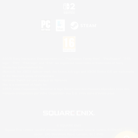
©2026 Sony Interactive Entertainment LLC."PlayStation Family Mark", "PlayStation", "PS5
logo", "PS5", "PS4 logo" and "PS4" are registered trademarks or trademarks of Sony
Interactive Entertainment Inc.
Microsoft, the XBOX Sphere mark, the Series X|S logo and XBOX Series X|S are trademarks
of the Microsoft group of companies.
Nintendo Switch est une marque de Nintendo.
Mac is a trademark of Apple Inc.
©2026 Valve Corporation. Steam et le logo Steam sont des marques déposées et/ou des
marques enregistrées par Valve Corporation aux É.U. et/ou dans d'autres pays.
© SQUARE ENIX
Square Enix Limited, société immatriculée en Angleterre sous le numéro 01804186 - Siège
social : 240 Blackfriars Road, London, SE1 8NW.