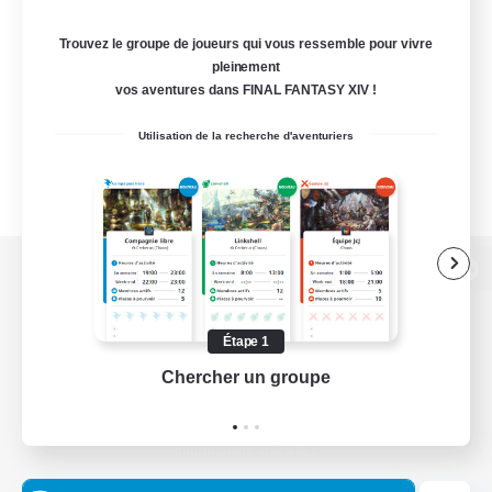
Trouvez le groupe de joueurs qui vous ressemble pour vivre
pleinement
vos aventures dans FINAL FANTASY XIV !
Utilisation de la recherche d'aventuriers
Version de bureau
Étape 1
Chercher un groupe
Prend
Télécharger le jeu
Informations officielles