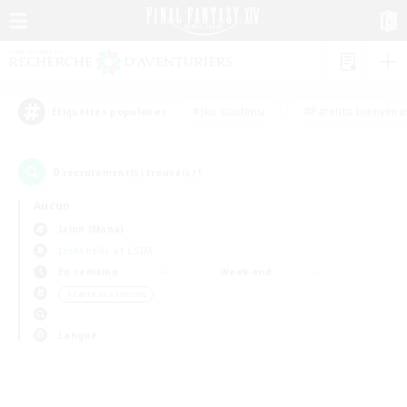
#Jeu soutenu
#Parents bienvenu
Étiquettes populaires
0
recrutement(s) trouvé(s) !
Aucun
Ixion (Mana)
Linkshells et LSIM
En semaine
Week-end
＃Carte aux trésors
Langue