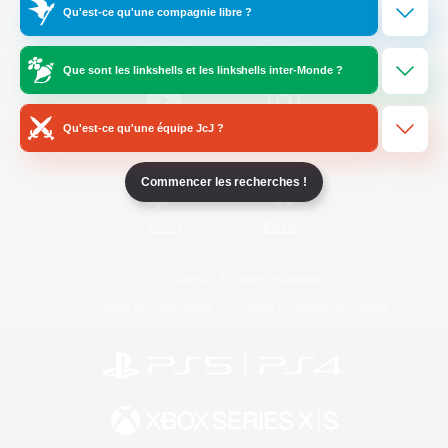
Qu'est-ce qu'une compagnie libre ?
/
Facebook
X
News
Que sont les linkshells et les linkshells inter-Monde ?
Qu'est-ce qu'une équipe JcJ ?
YouTube
Instagram
Commencer les recherches !
Twitch
Bluesky
Licence
Règles et politiques
Politique de confidentialité
Politique d'utilisation des cookies