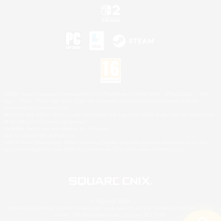
©2026 Sony Interactive Entertainment LLC."PlayStation Family Mark", "PlayStation", "PS5
logo", "PS5", "PS4 logo" and "PS4" are registered trademarks or trademarks of Sony
Interactive Entertainment Inc.
Microsoft, the XBOX Sphere mark, the Series X|S logo and XBOX Series X|S are trademarks
of the Microsoft group of companies.
Nintendo Switch est une marque de Nintendo.
Mac is a trademark of Apple Inc.
©2026 Valve Corporation. Steam et le logo Steam sont des marques déposées et/ou des
marques enregistrées par Valve Corporation aux É.U. et/ou dans d'autres pays.
© SQUARE ENIX
Square Enix Limited, société immatriculée en Angleterre sous le numéro 01804186 - Siège
social : 240 Blackfriars Road, London, SE1 8NW.