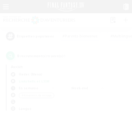
#Parents bienvenus
#Multilingu
Étiquettes populaires
0
recrutement(s) trouvé(s) !
Aucun
Hades (Mana)
Linkshells et LSIM
En semaine
Week-end
＃Amateurs de mirage
Langue