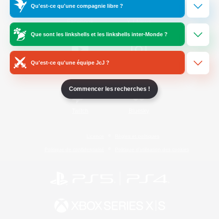
Qu'est-ce qu'une compagnie libre ?
/
Facebook
X
News
Que sont les linkshells et les linkshells inter-Monde ?
Qu'est-ce qu'une équipe JcJ ?
YouTube
Instagram
Commencer les recherches !
Twitch
Bluesky
Licence
Règles et politiques
Politique de confidentialité
Politique d'utilisation des cookies