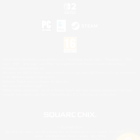
©2026 Sony Interactive Entertainment LLC."PlayStation Family Mark", "PlayStation", "PS5
logo", "PS5", "PS4 logo" and "PS4" are registered trademarks or trademarks of Sony
Interactive Entertainment Inc.
Microsoft, the XBOX Sphere mark, the Series X|S logo and XBOX Series X|S are trademarks
of the Microsoft group of companies.
Nintendo Switch est une marque de Nintendo.
Mac is a trademark of Apple Inc.
©2026 Valve Corporation. Steam et le logo Steam sont des marques déposées et/ou des
marques enregistrées par Valve Corporation aux É.U. et/ou dans d'autres pays.
© SQUARE ENIX
Square Enix Limited, société immatriculée en Angleterre sous le numéro 01804186 - Siège
social : 240 Blackfriars Road, London, SE1 8NW.