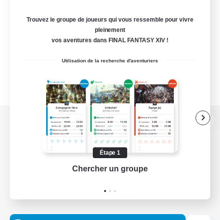
Trouvez le groupe de joueurs qui vous ressemble pour vivre
pleinement
vos aventures dans FINAL FANTASY XIV !
Utilisation de la recherche d'aventuriers
Version de bureau
Étape 1
Chercher un groupe
Prend
Télécharger le jeu
Informations officielles