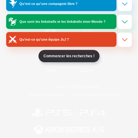
Qu'est-ce qu'une compagnie libre ?
/
Facebook
X
News
Que sont les linkshells et les linkshells inter-Monde ?
Qu'est-ce qu'une équipe JcJ ?
YouTube
Instagram
Commencer les recherches !
Twitch
Bluesky
Licence
Règles et politiques
Politique de confidentialité
Politique d'utilisation des cookies