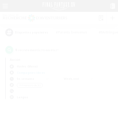
#Parents bienvenus
#Multilingu
Étiquettes populaires
0
recrutement(s) trouvé(s) !
Aucun
Hades (Mana)
Compagnies libres
En semaine
Week-end
＃Amateurs de JcJ
Langue