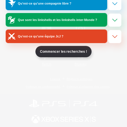
Qu'est-ce qu'une compagnie libre ?
/
Facebook
X
News
Que sont les linkshells et les linkshells inter-Monde ?
Qu'est-ce qu'une équipe JcJ ?
YouTube
Instagram
Commencer les recherches !
Twitch
Bluesky
Licence
Règles et politiques
Politique de confidentialité
Politique d'utilisation des cookies