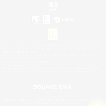
©2026 Sony Interactive Entertainment LLC."PlayStation Family Mark", "PlayStation", "PS5
logo", "PS5", "PS4 logo" and "PS4" are registered trademarks or trademarks of Sony
Interactive Entertainment Inc.
Microsoft, the XBOX Sphere mark, the Series X|S logo and XBOX Series X|S are trademarks
of the Microsoft group of companies.
Nintendo Switch est une marque de Nintendo.
Mac is a trademark of Apple Inc.
©2026 Valve Corporation. Steam et le logo Steam sont des marques déposées et/ou des
marques enregistrées par Valve Corporation aux É.U. et/ou dans d'autres pays.
© SQUARE ENIX
Square Enix Limited, société immatriculée en Angleterre sous le numéro 01804186 - Siège
social : 240 Blackfriars Road, London, SE1 8NW.