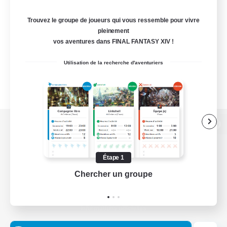
Trouvez le groupe de joueurs qui vous ressemble pour vivre
pleinement
vos aventures dans FINAL FANTASY XIV !
Utilisation de la recherche d'aventuriers
Version de bureau
Étape 1
Chercher un groupe
Prend
Télécharger le jeu
Informations officielles