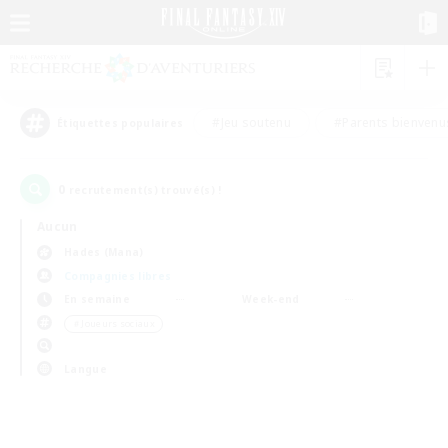
#Jeu soutenu
#Parents bienvenu
Étiquettes populaires
0
recrutement(s) trouvé(s) !
Aucun
Hades (Mana)
Compagnies libres
En semaine
Week-end
＃Joueurs sociaux
Langue