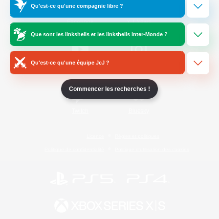
Qu'est-ce qu'une compagnie libre ?
/
Facebook
X
News
Que sont les linkshells et les linkshells inter-Monde ?
Qu'est-ce qu'une équipe JcJ ?
YouTube
Instagram
Commencer les recherches !
Twitch
Bluesky
Licence
Règles et politiques
Politique de confidentialité
Politique d'utilisation des cookies