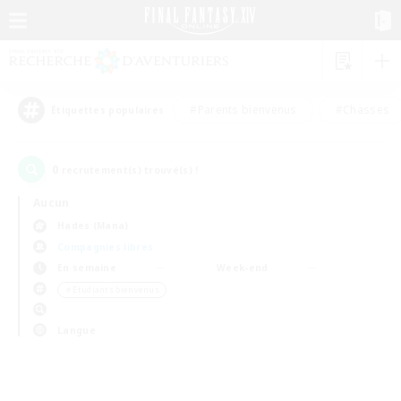
#Parents bienvenus
#Chasses
Étiquettes populaires
0
recrutement(s) trouvé(s) !
Aucun
Hades (Mana)
Compagnies libres
En semaine
Week-end
＃Étudiants bienvenus
Langue