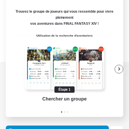
Trouvez le groupe de joueurs qui vous ressemble pour vivre
pleinement
vos aventures dans FINAL FANTASY XIV !
Utilisation de la recherche d'aventuriers
Version de bureau
Étape 1
Chercher un groupe
Prend
Télécharger le jeu
Informations officielles