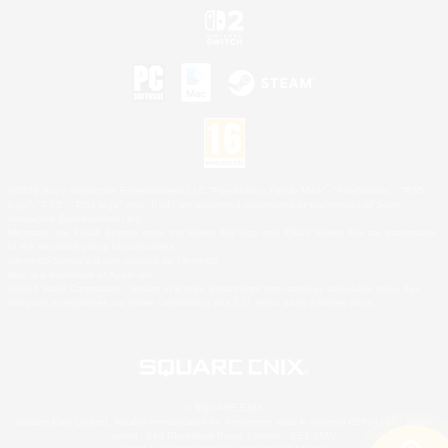
©2026 Sony Interactive Entertainment LLC."PlayStation Family Mark", "PlayStation", "PS5
logo", "PS5", "PS4 logo" and "PS4" are registered trademarks or trademarks of Sony
Interactive Entertainment Inc.
Microsoft, the XBOX Sphere mark, the Series X|S logo and XBOX Series X|S are trademarks
of the Microsoft group of companies.
Nintendo Switch est une marque de Nintendo.
Mac is a trademark of Apple Inc.
©2026 Valve Corporation. Steam et le logo Steam sont des marques déposées et/ou des
marques enregistrées par Valve Corporation aux É.U. et/ou dans d'autres pays.
© SQUARE ENIX
Square Enix Limited, société immatriculée en Angleterre sous le numéro 01804186 - Siège
social : 240 Blackfriars Road, London, SE1 8NW.