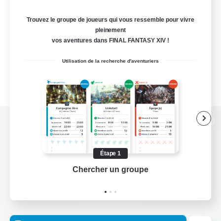
Trouvez le groupe de joueurs qui vous ressemble pour vivre
pleinement
vos aventures dans FINAL FANTASY XIV !
Utilisation de la recherche d'aventuriers
Version de bureau
Étape 1
Chercher un groupe
Prend
Télécharger le jeu
Informations officielles