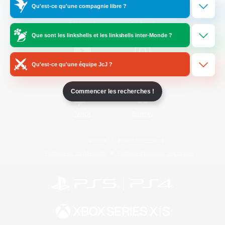
Qu'est-ce qu'une compagnie libre ?
/
Facebook
X
News
Que sont les linkshells et les linkshells inter-Monde ?
Qu'est-ce qu'une équipe JcJ ?
YouTube
Instagram
Commencer les recherches !
Twitch
Bluesky
Licence
Règles et politiques
Politique de confidentialité
Politique d'utilisation des cookies