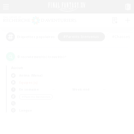
#Parents bienvenus
#Chasses
Étiquettes populaires
0
recrutement(s) trouvé(s) !
Aucun
Anima (Mana)
Équipes JcJ
En semaine
Week-end
＃Parents bienvenus
Langue