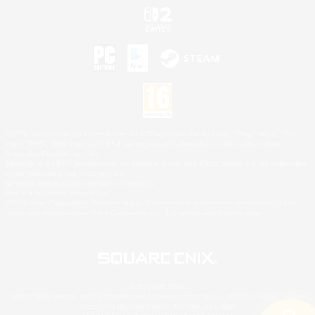
©2026 Sony Interactive Entertainment LLC."PlayStation Family Mark", "PlayStation", "PS5
logo", "PS5", "PS4 logo" and "PS4" are registered trademarks or trademarks of Sony
Interactive Entertainment Inc.
Microsoft, the XBOX Sphere mark, the Series X|S logo and XBOX Series X|S are trademarks
of the Microsoft group of companies.
Nintendo Switch est une marque de Nintendo.
Mac is a trademark of Apple Inc.
©2026 Valve Corporation. Steam et le logo Steam sont des marques déposées et/ou des
marques enregistrées par Valve Corporation aux É.U. et/ou dans d'autres pays.
© SQUARE ENIX
Square Enix Limited, société immatriculée en Angleterre sous le numéro 01804186 - Siège
social : 240 Blackfriars Road, London, SE1 8NW.