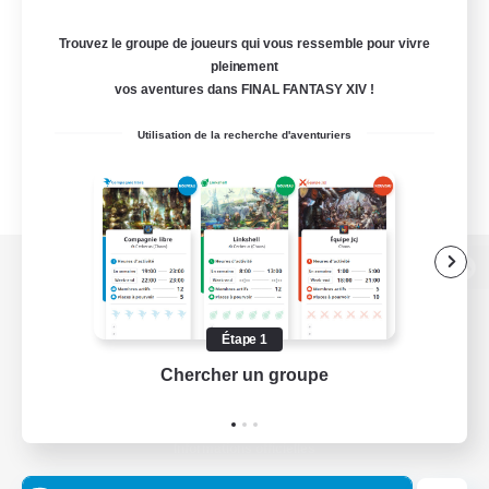
Trouvez le groupe de joueurs qui vous ressemble pour vivre
pleinement
vos aventures dans FINAL FANTASY XIV !
Utilisation de la recherche d'aventuriers
Version de bureau
Étape 1
Chercher un groupe
Prend
Télécharger le jeu
Informations officielles