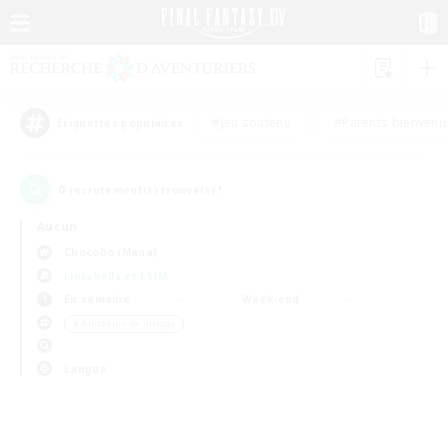
#Jeu soutenu
#Parents bienvenu
Étiquettes populaires
0
recrutement(s) trouvé(s) !
Aucun
Chocobo (Mana)
Linkshells et LSIM
En semaine
Week-end
＃Amateurs de mirage
Langue