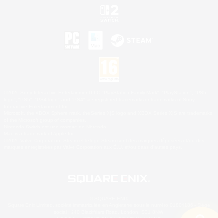
©2026 Sony Interactive Entertainment LLC."PlayStation Family Mark", "PlayStation", "PS5
logo", "PS5", "PS4 logo" and "PS4" are registered trademarks or trademarks of Sony
Interactive Entertainment Inc.
Microsoft, the XBOX Sphere mark, the Series X|S logo and XBOX Series X|S are trademarks
of the Microsoft group of companies.
Nintendo Switch est une marque de Nintendo.
Mac is a trademark of Apple Inc.
©2026 Valve Corporation. Steam et le logo Steam sont des marques déposées et/ou des
marques enregistrées par Valve Corporation aux É.U. et/ou dans d'autres pays.
© SQUARE ENIX
Square Enix Limited, société immatriculée en Angleterre sous le numéro 01804186 - Siège
social : 240 Blackfriars Road, London, SE1 8NW.