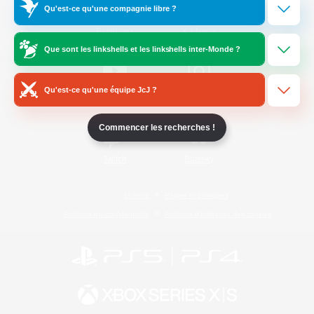
Qu'est-ce qu'une compagnie libre ?
/
Facebook
X
News
Que sont les linkshells et les linkshells inter-Monde ?
Qu'est-ce qu'une équipe JcJ ?
YouTube
Instagram
Commencer les recherches !
Twitch
Bluesky
Licence
Règles et politiques
Politique de confidentialité
Politique d'utilisation des cookies