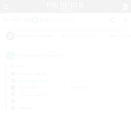
#Parents bienvenus
#Jeu souten
Étiquettes populaires
0
recrutement(s) trouvé(s) !
Aucun
Chocobo (Mana)
Compagnies libres
En semaine
Week-end
＃Amateurs de JcJ
Langue