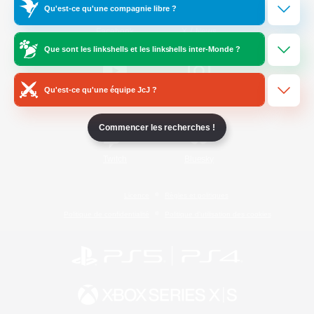
Qu'est-ce qu'une compagnie libre ?
/
Facebook
X
News
Que sont les linkshells et les linkshells inter-Monde ?
Qu'est-ce qu'une équipe JcJ ?
YouTube
Instagram
Commencer les recherches !
Twitch
Bluesky
Licence
Règles et politiques
Politique de confidentialité
Politique d'utilisation des cookies