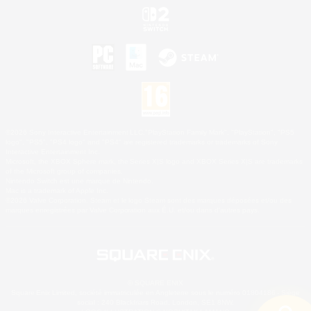
©2026 Sony Interactive Entertainment LLC."PlayStation Family Mark", "PlayStation", "PS5
logo", "PS5", "PS4 logo" and "PS4" are registered trademarks or trademarks of Sony
Interactive Entertainment Inc.
Microsoft, the XBOX Sphere mark, the Series X|S logo and XBOX Series X|S are trademarks
of the Microsoft group of companies.
Nintendo Switch est une marque de Nintendo.
Mac is a trademark of Apple Inc.
©2026 Valve Corporation. Steam et le logo Steam sont des marques déposées et/ou des
marques enregistrées par Valve Corporation aux É.U. et/ou dans d'autres pays.
© SQUARE ENIX
Square Enix Limited, société immatriculée en Angleterre sous le numéro 01804186 - Siège
social : 240 Blackfriars Road, London, SE1 8NW.