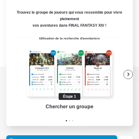
Trouvez le groupe de joueurs qui vous ressemble pour vivre
pleinement
vos aventures dans FINAL FANTASY XIV !
Utilisation de la recherche d'aventuriers
Version de bureau
Étape 1
Chercher un groupe
Prend
Télécharger le jeu
Informations officielles