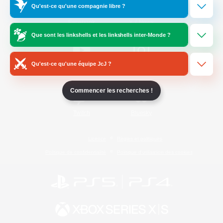
Qu'est-ce qu'une compagnie libre ?
/
Facebook
X
News
Que sont les linkshells et les linkshells inter-Monde ?
Qu'est-ce qu'une équipe JcJ ?
YouTube
Instagram
Commencer les recherches !
Twitch
Bluesky
Licence
Règles et politiques
Politique de confidentialité
Politique d'utilisation des cookies