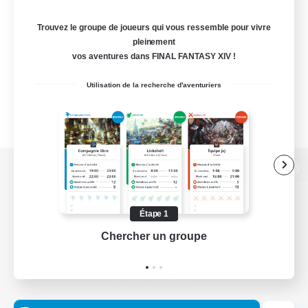
Trouvez le groupe de joueurs qui vous ressemble pour vivre
pleinement
vos aventures dans FINAL FANTASY XIV !
Utilisation de la recherche d'aventuriers
Version de bureau
Étape 1
Chercher un groupe
Prend
Télécharger le jeu
Informations officielles