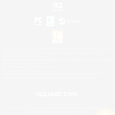
©2026 Sony Interactive Entertainment LLC."PlayStation Family Mark", "PlayStation", "PS5
logo", "PS5", "PS4 logo" and "PS4" are registered trademarks or trademarks of Sony
Interactive Entertainment Inc.
Microsoft, the XBOX Sphere mark, the Series X|S logo and XBOX Series X|S are trademarks
of the Microsoft group of companies.
Nintendo Switch est une marque de Nintendo.
Mac is a trademark of Apple Inc.
©2026 Valve Corporation. Steam et le logo Steam sont des marques déposées et/ou des
marques enregistrées par Valve Corporation aux É.U. et/ou dans d'autres pays.
© SQUARE ENIX
Square Enix Limited, société immatriculée en Angleterre sous le numéro 01804186 - Siège
social : 240 Blackfriars Road, London, SE1 8NW.