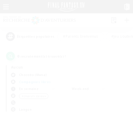
#Parents bienvenus
#Jeu souten
Étiquettes populaires
0
recrutement(s) trouvé(s) !
Aucun
Chocobo (Mana)
Compagnies libres
En semaine
Week-end
＃Joueurs sociaux
Langue