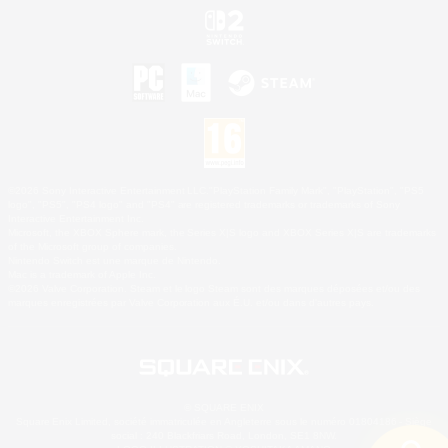
©2026 Sony Interactive Entertainment LLC."PlayStation Family Mark", "PlayStation", "PS5
logo", "PS5", "PS4 logo" and "PS4" are registered trademarks or trademarks of Sony
Interactive Entertainment Inc.
Microsoft, the XBOX Sphere mark, the Series X|S logo and XBOX Series X|S are trademarks
of the Microsoft group of companies.
Nintendo Switch est une marque de Nintendo.
Mac is a trademark of Apple Inc.
©2026 Valve Corporation. Steam et le logo Steam sont des marques déposées et/ou des
marques enregistrées par Valve Corporation aux É.U. et/ou dans d'autres pays.
© SQUARE ENIX
Square Enix Limited, société immatriculée en Angleterre sous le numéro 01804186 - Siège
social : 240 Blackfriars Road, London, SE1 8NW.