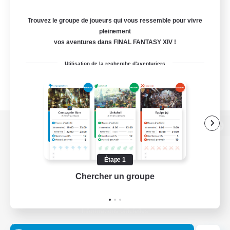
Trouvez le groupe de joueurs qui vous ressemble pour vivre
pleinement
vos aventures dans FINAL FANTASY XIV !
Utilisation de la recherche d'aventuriers
Version de bureau
Étape 1
Chercher un groupe
Prend
Télécharger le jeu
Informations officielles