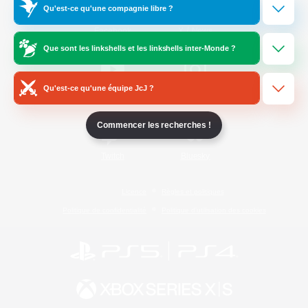
Qu'est-ce qu'une compagnie libre ?
/
Facebook
X
News
Que sont les linkshells et les linkshells inter-Monde ?
Qu'est-ce qu'une équipe JcJ ?
YouTube
Instagram
Commencer les recherches !
Twitch
Bluesky
Licence
Règles et politiques
Politique de confidentialité
Politique d'utilisation des cookies