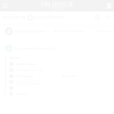
#Parents bienvenus
#Chasses
Étiquettes populaires
0
recrutement(s) trouvé(s) !
Aucun
Anima (Mana)
Linkshells et LSIM
En semaine
Week-end
＃Amateurs de JcJ
Langue