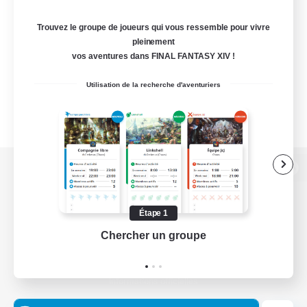
Trouvez le groupe de joueurs qui vous ressemble pour vivre
pleinement
vos aventures dans FINAL FANTASY XIV !
Utilisation de la recherche d'aventuriers
Version de bureau
Étape 1
Chercher un groupe
Prend
Télécharger le jeu
Informations officielles