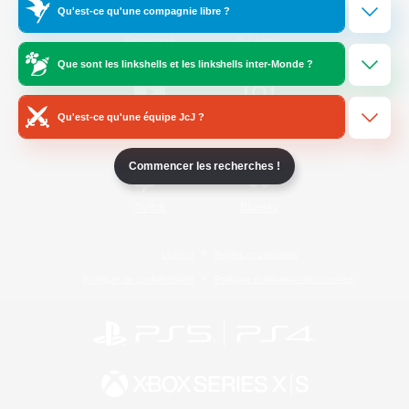
Qu'est-ce qu'une compagnie libre ?
/
Facebook
X
News
Que sont les linkshells et les linkshells inter-Monde ?
Qu'est-ce qu'une équipe JcJ ?
YouTube
Instagram
Commencer les recherches !
Twitch
Bluesky
Licence
Règles et politiques
Politique de confidentialité
Politique d'utilisation des cookies