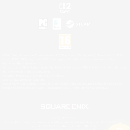
©2026 Sony Interactive Entertainment LLC."PlayStation Family Mark", "PlayStation", "PS5
logo", "PS5", "PS4 logo" and "PS4" are registered trademarks or trademarks of Sony
Interactive Entertainment Inc.
Microsoft, the XBOX Sphere mark, the Series X|S logo and XBOX Series X|S are trademarks
of the Microsoft group of companies.
Nintendo Switch est une marque de Nintendo.
Mac is a trademark of Apple Inc.
©2026 Valve Corporation. Steam et le logo Steam sont des marques déposées et/ou des
marques enregistrées par Valve Corporation aux É.U. et/ou dans d'autres pays.
© SQUARE ENIX
Square Enix Limited, société immatriculée en Angleterre sous le numéro 01804186 - Siège
social : 240 Blackfriars Road, London, SE1 8NW.