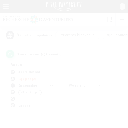
#Parents bienvenus
#Jeu souten
Étiquettes populaires
0
recrutement(s) trouvé(s) !
Aucun
Asura (Mana)
Équipes JcJ
En semaine
Week-end
＃Multilingue
Langue