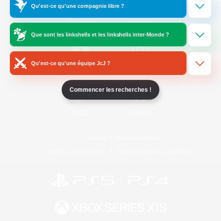
Qu'est-ce qu'une compagnie libre ?
/
Facebook
X
News
Que sont les linkshells et les linkshells inter-Monde ?
Qu'est-ce qu'une équipe JcJ ?
YouTube
Instagram
Commencer les recherches !
Twitch
Bluesky
Licence
Règles et politiques
Politique de confidentialité
Politique d'utilisation des cookies