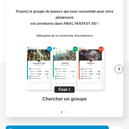
Trouvez le groupe de joueurs qui vous ressemble pour vivre
pleinement
vos aventures dans FINAL FANTASY XIV !
Utilisation de la recherche d'aventuriers
Version de bureau
Étape 1
Chercher un groupe
Prend
Télécharger le jeu
Informations officielles