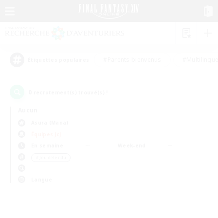
#Parents bienvenus
#Multilingu
Étiquettes populaires
0
recrutement(s) trouvé(s) !
Aucun
Asura (Mana)
Équipes JcJ
En semaine
Week-end
＃Jeu détendu
Langue