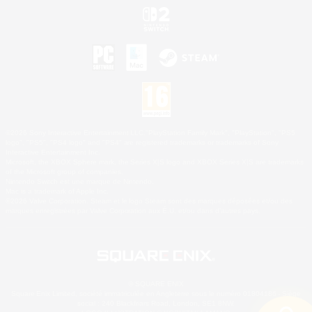
©2026 Sony Interactive Entertainment LLC."PlayStation Family Mark", "PlayStation", "PS5
logo", "PS5", "PS4 logo" and "PS4" are registered trademarks or trademarks of Sony
Interactive Entertainment Inc.
Microsoft, the XBOX Sphere mark, the Series X|S logo and XBOX Series X|S are trademarks
of the Microsoft group of companies.
Nintendo Switch est une marque de Nintendo.
Mac is a trademark of Apple Inc.
©2026 Valve Corporation. Steam et le logo Steam sont des marques déposées et/ou des
marques enregistrées par Valve Corporation aux É.U. et/ou dans d'autres pays.
© SQUARE ENIX
Square Enix Limited, société immatriculée en Angleterre sous le numéro 01804186 - Siège
social : 240 Blackfriars Road, London, SE1 8NW.