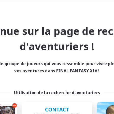
Week-end
＃Contenu difficile
nue sur la page de re
d'aventuriers !
le groupe de joueurs qui vous ressemble pour vivre p
0 résultat
vos aventures dans FINAL FANTASY XIV !
cun recrutement trou
Utilisation de la recherche d'aventuriers
Réessayez avec des critères différents.