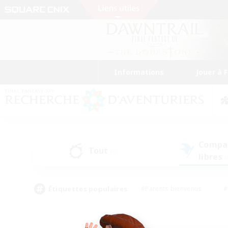
Informations
Jouer à 
Compa
Tout
(0)
libres
(
Étiquettes populaires
#Parents bienvenus
#
#Amateurs d'histoire
#Étudiants bienve
#Artisans/Récolteurs
#Amateurs de JcJ
#A