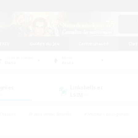
FFXIV
Guides du jeu
Communauté
Cla
Centre de données
Monde
Mana
Asura
gnies
Linkshells et
LSIM
0)
(0)
Chasses
#Passe-temps/Intérêts
#Amateurs de logement
nus
#Amateurs de capture d'écran
#Événements joueurs
mateurs de mirage
#Carte aux trésors
#Joueurs sociaux