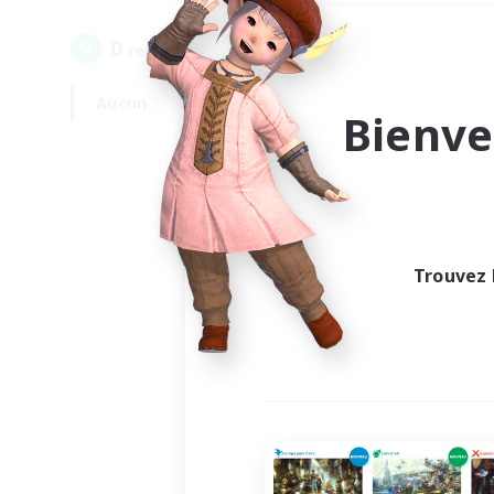
0
recrutement(s) trouvé(s) !
Aucun
En semaine
Bienve
Trouvez 
Au