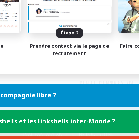
Étape 2
pe
Prendre contact via la page de
Faire c
recrutement
 compagnie libre ?
shells et les linkshells inter-Monde ?
Version mobile