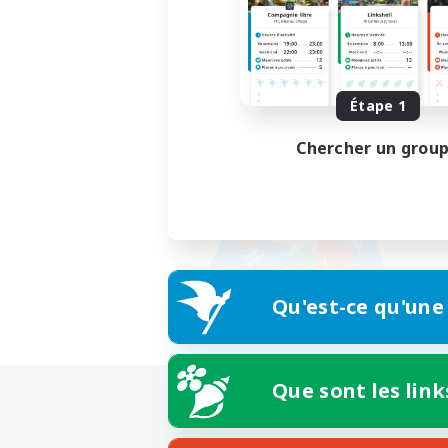
Étape 1
Chercher un grou
Qu'est-ce qu'une
Que sont les link