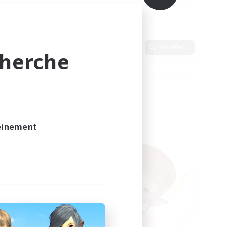
Langue
Modifier
cherche
leinement
vé.