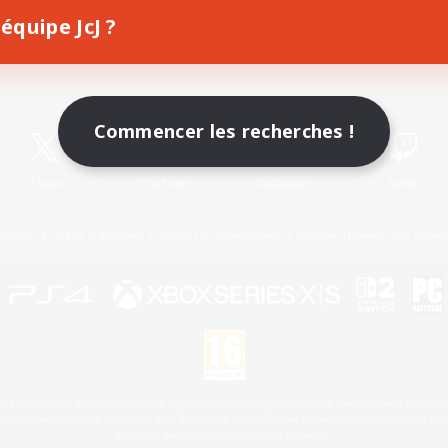
équipe JcJ ?
Télécharger le jeu
Informations officielles
Commencer les recherches !
X
/
News
YouTube
Instagram
Twitch
Licence
Règles et politiques
Politique de confidentialité
Politique d'utilisation des cookie
 Family Mark", "PlayStation", "PS5 logo", "PS5", "PS4 logo" and "PS4" are registered trademark
XBOX Sphere mark, the Series X|S logo and XBOX Series X|S are trademarks of the Microsoft gro
Nintendo Switch est une marque de Nintendo.