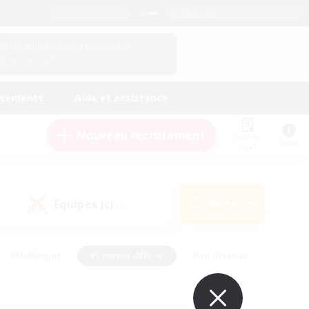
Français
Gérez le profil de votre personnage
Connexion
ssements
Aide et assistance
Nouveau recrutement
Liste de
Guide
suivi
Équipes JcJ
Rechercher
(0)
#Multilingue
#Contenu difficile
#Jeu détendu
#Amateurs de jeu de rôle
#Jeu soutenu
#Débutants bienvenus
#Travailleurs bienvenus