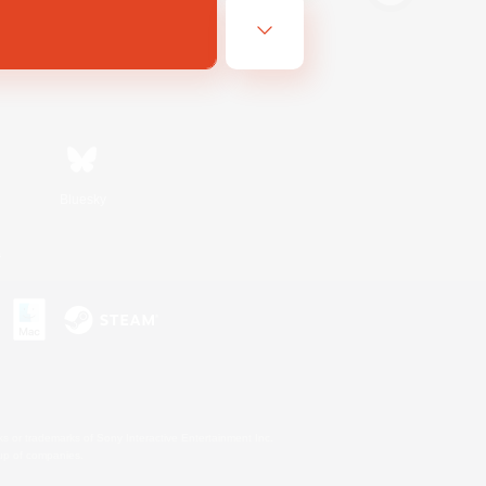
Bluesky
s
s or trademarks of Sony Interactive Entertainment Inc.
up of companies.