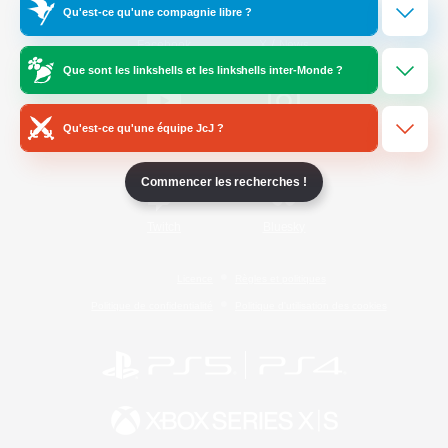
Qu'est-ce qu'une compagnie libre ?
/
Facebook
X
News
Que sont les linkshells et les linkshells inter-Monde ?
Qu'est-ce qu'une équipe JcJ ?
YouTube
Instagram
Commencer les recherches !
Twitch
Bluesky
Licence
Règles et politiques
Politique de confidentialité
Politique d'utilisation des cookies