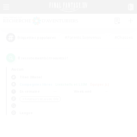
#Parents bienvenus
#Chasses
Étiquettes populaires
0
recrutement(s) trouvé(s) !
Aucun
Titan (Mana)
Compagnies libres
Linkshells et LSIM
Équipes JcJ
En semaine
Week-end
＃Amateurs de jeu de rôle
Langue