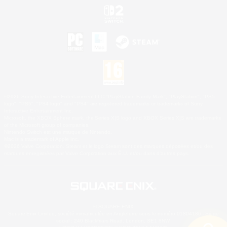
©2026 Sony Interactive Entertainment LLC."PlayStation Family Mark", "PlayStation", "PS5
logo", "PS5", "PS4 logo" and "PS4" are registered trademarks or trademarks of Sony
Interactive Entertainment Inc.
Microsoft, the XBOX Sphere mark, the Series X|S logo and XBOX Series X|S are trademarks
of the Microsoft group of companies.
Nintendo Switch est une marque de Nintendo.
Mac is a trademark of Apple Inc.
©2026 Valve Corporation. Steam et le logo Steam sont des marques déposées et/ou des
marques enregistrées par Valve Corporation aux É.U. et/ou dans d'autres pays.
© SQUARE ENIX
Square Enix Limited, société immatriculée en Angleterre sous le numéro 01804186 - Siège
social : 240 Blackfriars Road, London, SE1 8NW.