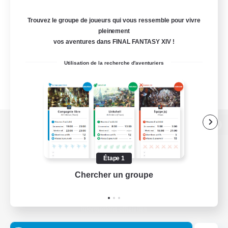
Trouvez le groupe de joueurs qui vous ressemble pour vivre
pleinement
vos aventures dans FINAL FANTASY XIV !
Utilisation de la recherche d'aventuriers
Version de bureau
Étape 1
Chercher un groupe
Prend
Télécharger le jeu
Informations officielles