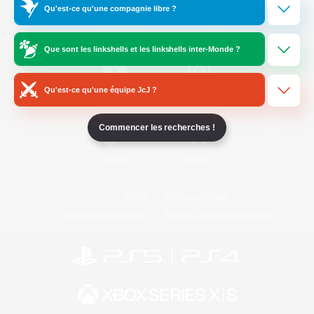
Qu'est-ce qu'une compagnie libre ?
/
Facebook
X
News
Que sont les linkshells et les linkshells inter-Monde ?
Qu'est-ce qu'une équipe JcJ ?
YouTube
Instagram
Commencer les recherches !
Twitch
Bluesky
Licence
Règles et politiques
Politique de confidentialité
Politique d'utilisation des cookies