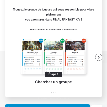
Trouvez le groupe de joueurs qui vous ressemble pour vivre
pleinement
vos aventures dans FINAL FANTASY XIV !
Utilisation de la recherche d'aventuriers
Version de bureau
Étape 1
Chercher un groupe
Prend
Télécharger le jeu
Informations officielles