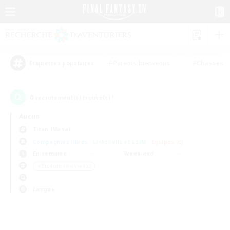
#Parents bienvenus
#Chasses
Étiquettes populaires
0
recrutement(s) trouvé(s) !
Aucun
Titan (Mana)
Compagnies libres
Linkshells et LSIM
Équipes JcJ
En semaine
Week-end
＃Étudiants bienvenus
Langue