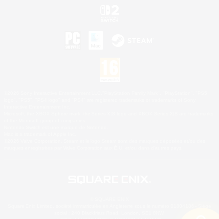
©2026 Sony Interactive Entertainment LLC."PlayStation Family Mark", "PlayStation", "PS5
logo", "PS5", "PS4 logo" and "PS4" are registered trademarks or trademarks of Sony
Interactive Entertainment Inc.
Microsoft, the XBOX Sphere mark, the Series X|S logo and XBOX Series X|S are trademarks
of the Microsoft group of companies.
Nintendo Switch est une marque de Nintendo.
Mac is a trademark of Apple Inc.
©2026 Valve Corporation. Steam et le logo Steam sont des marques déposées et/ou des
marques enregistrées par Valve Corporation aux É.U. et/ou dans d'autres pays.
© SQUARE ENIX
Square Enix Limited, société immatriculée en Angleterre sous le numéro 01804186 - Siège
social : 240 Blackfriars Road, London, SE1 8NW.