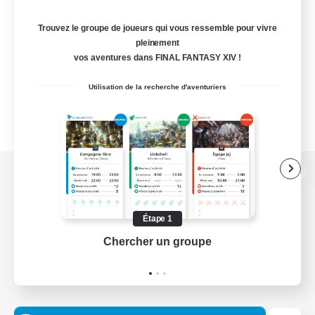
Trouvez le groupe de joueurs qui vous ressemble pour vivre
pleinement
vos aventures dans FINAL FANTASY XIV !
Utilisation de la recherche d'aventuriers
Version de bureau
Étape 1
Chercher un groupe
Prend
Télécharger le jeu
Informations officielles