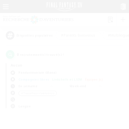
#Parents bienvenus
#Multilingu
Étiquettes populaires
0
recrutement(s) trouvé(s) !
Aucun
Pandaemonium (Mana)
Compagnies libres
Linkshells et LSIM
Équipes JcJ
En semaine
Week-end
＃Travailleurs bienvenus
Langue