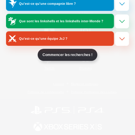
Qu'est-ce qu'une compagnie libre ?
/
Facebook
X
News
Que sont les linkshells et les linkshells inter-Monde ?
Qu'est-ce qu'une équipe JcJ ?
YouTube
Instagram
Commencer les recherches !
Twitch
Bluesky
Licence
Règles et politiques
Politique de confidentialité
Politique d'utilisation des cookies