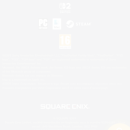
©2026 Sony Interactive Entertainment LLC."PlayStation Family Mark", "PlayStation", "PS5
logo", "PS5", "PS4 logo" and "PS4" are registered trademarks or trademarks of Sony
Interactive Entertainment Inc.
Microsoft, the XBOX Sphere mark, the Series X|S logo and XBOX Series X|S are trademarks
of the Microsoft group of companies.
Nintendo Switch est une marque de Nintendo.
Mac is a trademark of Apple Inc.
©2026 Valve Corporation. Steam et le logo Steam sont des marques déposées et/ou des
marques enregistrées par Valve Corporation aux É.U. et/ou dans d'autres pays.
© SQUARE ENIX
Square Enix Limited, société immatriculée en Angleterre sous le numéro 01804186 - Siège
social : 240 Blackfriars Road, London, SE1 8NW.