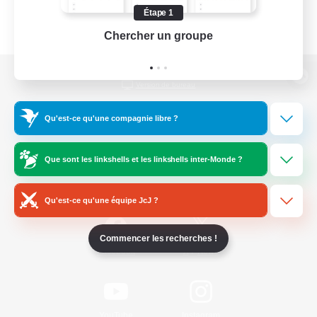
Étape 1
Chercher un groupe
Prend
Version de bureau
Qu'est-ce qu'une compagnie libre ?
Télécharger le jeu
Que sont les linkshells et les linkshells inter-Monde ?
Informations officielles
Qu'est-ce qu'une équipe JcJ ?
Commencer les recherches !
/
Facebook
X
News
YouTube
Instagram