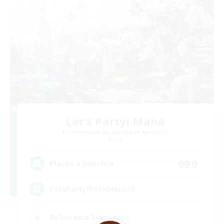
Let's Party! Mana
Recrutement de nouveaux membres
Mana
999
Places à pourvoir
LetsPartyFFXIVDiscord
Débutants bienvenus