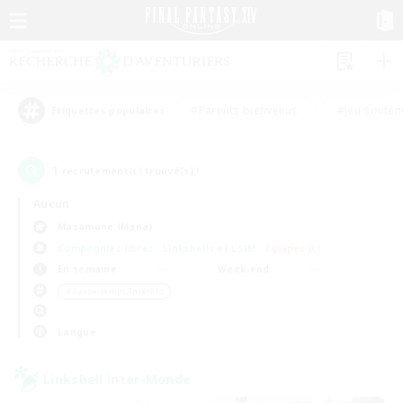
#Parents bienvenus
#Jeu souten
Étiquettes populaires
1
recrutement(s) trouvé(s) !
Aucun
Masamune (Mana)
Compagnies libres
Linkshells et LSIM
Équipes JcJ
En semaine
Week-end
＃Passe-temps/Intérêts
Langue
Linkshell inter-Monde