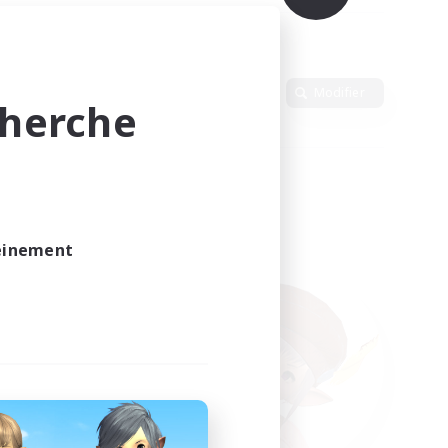
Langue
Modifier
cherche
leinement
vé.