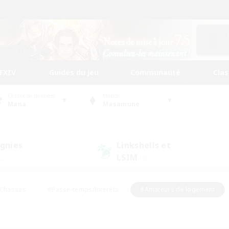
FFXIV
Guides du jeu
Communauté
Cla
Centre de données
Monde
Mana
Masamune
gnies
Linkshells et
LSIM
0)
(0)
Chasses
#Passe-temps/Intérêts
#Amateurs de logement
nus
#Amateurs de capture d'écran
#Événements joueurs
mateurs de mirage
#Carte aux trésors
#Joueurs sociaux