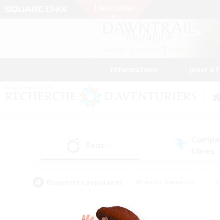
Informations
Jouer à 
Compa
Tout
(0)
libres
(
Étiquettes populaires
#Parents bienvenus
#
#Amateurs d'histoire
#Étudiants bienve
#Artisans/Récolteurs
#Amateurs de JcJ
#A