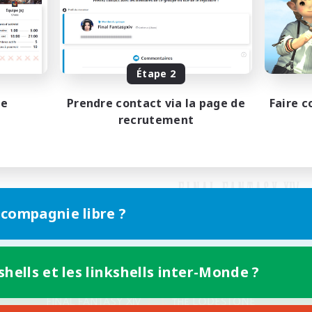
Étape 2
pe
Prendre contact via la page de
Faire c
recrutement
 compagnie libre ?
shells et les linkshells inter-Monde ?
Version mobile