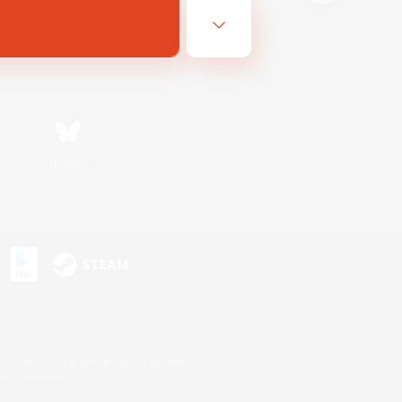
Bluesky
s
s or trademarks of Sony Interactive Entertainment Inc.
up of companies.