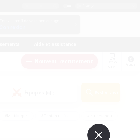
Français
Gérez le profil de votre personnage
Connexion
ssements
Aide et assistance
Nouveau recrutement
Liste de
Guide
suivi
Équipes JcJ
Rechercher
(0)
#Multilingue
#Contenu difficile
#Jeu détendu
#Amateurs de jeu de rôle
#Jeu soutenu
#Débutants bienvenus
#Travailleurs bienvenus