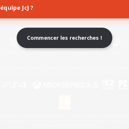
équipe JcJ ?
Télécharger le jeu
Informations officielles
Commencer les recherches !
X
/
News
YouTube
Instagram
Twitch
Licence
Règles et politiques
Politique de confidentialité
Politique d'utilisation des cookie
 Family Mark", "PlayStation", "PS5 logo", "PS5", "PS4 logo" and "PS4" are registered trademark
XBOX Sphere mark, the Series X|S logo and XBOX Series X|S are trademarks of the Microsoft gro
Nintendo Switch est une marque de Nintendo.