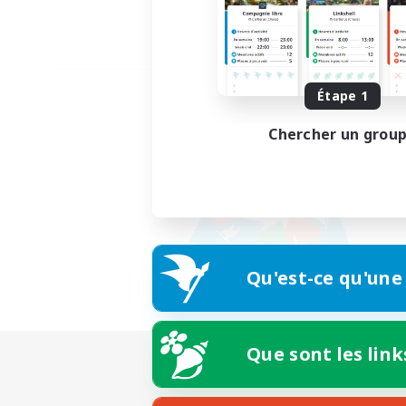
Étape 1
Chercher un grou
Qu'est-ce qu'une
Que sont les link