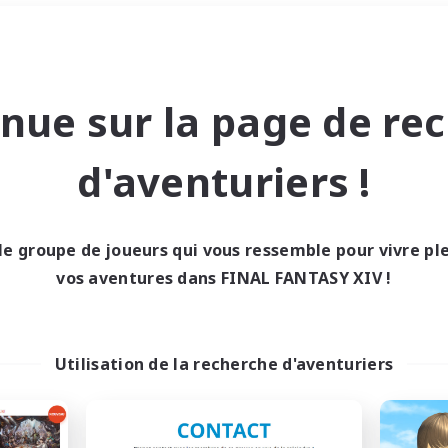
Week-end
＃Amateurs de logement
nue sur la page de re
d'aventuriers !
le groupe de joueurs qui vous ressemble pour vivre p
0 résultat
vos aventures dans FINAL FANTASY XIV !
cun recrutement trou
Utilisation de la recherche d'aventuriers
Réessayez avec des critères différents.