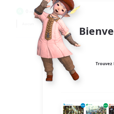
0
recrutement(s) trouvé(s) !
Aucun
En semaine
Bienve
Trouvez 
Au