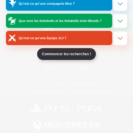
Qu'est-ce qu'une compagnie libre ?
/
Facebook
X
News
Que sont les linkshells et les linkshells inter-Monde ?
Qu'est-ce qu'une équipe JcJ ?
YouTube
Instagram
Commencer les recherches !
Twitch
Bluesky
Licence
Règles et politiques
Politique de confidentialité
Politique d'utilisation des cookies