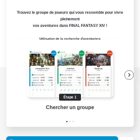
Trouvez le groupe de joueurs qui vous ressemble pour vivre
pleinement
vos aventures dans FINAL FANTASY XIV !
Utilisation de la recherche d'aventuriers
Version de bureau
Étape 1
Chercher un groupe
Prend
Télécharger le jeu
Informations officielles