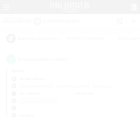
#Parents bienvenus
#Jeu souten
Étiquettes populaires
0
recrutement(s) trouvé(s) !
Aucun
Anima (Mana)
Compagnies libres
Linkshells et LSIM
Équipes JcJ
En semaine
Week-end
＃Amateurs d'histoire
Langue