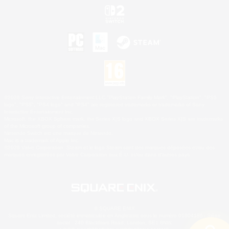
©2026 Sony Interactive Entertainment LLC."PlayStation Family Mark", "PlayStation", "PS5
logo", "PS5", "PS4 logo" and "PS4" are registered trademarks or trademarks of Sony
Interactive Entertainment Inc.
Microsoft, the XBOX Sphere mark, the Series X|S logo and XBOX Series X|S are trademarks
of the Microsoft group of companies.
Nintendo Switch est une marque de Nintendo.
Mac is a trademark of Apple Inc.
©2026 Valve Corporation. Steam et le logo Steam sont des marques déposées et/ou des
marques enregistrées par Valve Corporation aux É.U. et/ou dans d'autres pays.
© SQUARE ENIX
Square Enix Limited, société immatriculée en Angleterre sous le numéro 01804186 - Siège
social : 240 Blackfriars Road, London, SE1 8NW.