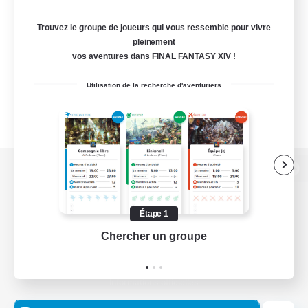
Trouvez le groupe de joueurs qui vous ressemble pour vivre
pleinement
vos aventures dans FINAL FANTASY XIV !
Utilisation de la recherche d'aventuriers
Version de bureau
Étape 1
Chercher un groupe
Prend
Télécharger le jeu
Informations officielles