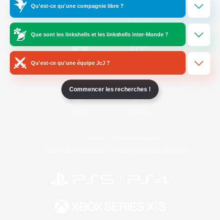
Qu'est-ce qu'une compagnie libre ?
/
Facebook
X
News
Que sont les linkshells et les linkshells inter-Monde ?
Qu'est-ce qu'une équipe JcJ ?
YouTube
Instagram
Commencer les recherches !
Twitch
Bluesky
Licence
Règles et politiques
Politique de confidentialité
Politique d'utilisation des cookies