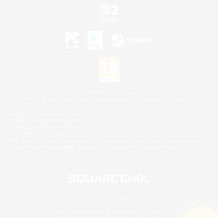
©2026 Sony Interactive Entertainment LLC."PlayStation Family Mark", "PlayStation", "PS5
logo", "PS5", "PS4 logo" and "PS4" are registered trademarks or trademarks of Sony
Interactive Entertainment Inc.
Microsoft, the XBOX Sphere mark, the Series X|S logo and XBOX Series X|S are trademarks
of the Microsoft group of companies.
Nintendo Switch est une marque de Nintendo.
Mac is a trademark of Apple Inc.
©2026 Valve Corporation. Steam et le logo Steam sont des marques déposées et/ou des
marques enregistrées par Valve Corporation aux É.U. et/ou dans d'autres pays.
© SQUARE ENIX
Square Enix Limited, société immatriculée en Angleterre sous le numéro 01804186 - Siège
social : 240 Blackfriars Road, London, SE1 8NW.