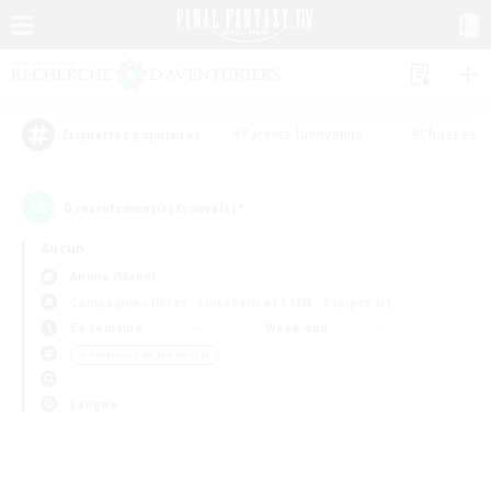
#Parents bienvenus
#Chasses
Étiquettes populaires
0
recrutement(s) trouvé(s) !
Aucun
Anima (Mana)
Compagnies libres
Linkshells et LSIM
Équipes JcJ
En semaine
Week-end
＃Amateurs de jeu de rôle
Langue