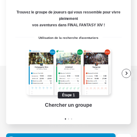
Trouvez le groupe de joueurs qui vous ressemble pour vivre
pleinement
vos aventures dans FINAL FANTASY XIV !
Utilisation de la recherche d'aventuriers
Version de bureau
Étape 1
Chercher un groupe
Prend
Télécharger le jeu
Informations officielles