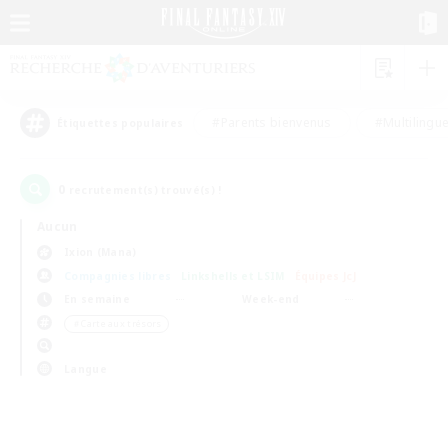
#Parents bienvenus
#Multilingu
Étiquettes populaires
0
recrutement(s) trouvé(s) !
Aucun
Ixion (Mana)
Compagnies libres
Linkshells et LSIM
Équipes JcJ
En semaine
Week-end
＃Carte aux trésors
Langue