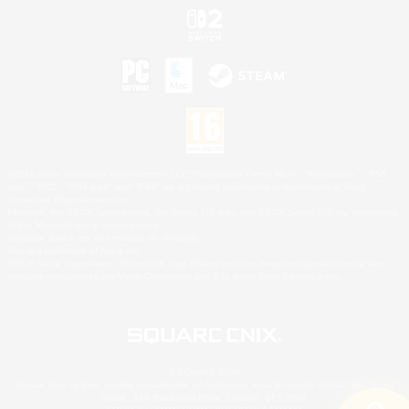
©2026 Sony Interactive Entertainment LLC."PlayStation Family Mark", "PlayStation", "PS5
logo", "PS5", "PS4 logo" and "PS4" are registered trademarks or trademarks of Sony
Interactive Entertainment Inc.
Microsoft, the XBOX Sphere mark, the Series X|S logo and XBOX Series X|S are trademarks
of the Microsoft group of companies.
Nintendo Switch est une marque de Nintendo.
Mac is a trademark of Apple Inc.
©2026 Valve Corporation. Steam et le logo Steam sont des marques déposées et/ou des
marques enregistrées par Valve Corporation aux É.U. et/ou dans d'autres pays.
© SQUARE ENIX
Square Enix Limited, société immatriculée en Angleterre sous le numéro 01804186 - Siège
social : 240 Blackfriars Road, London, SE1 8NW.