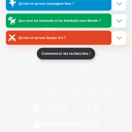
Qu'est-ce qu'une compagnie libre ?
/
Facebook
X
News
Que sont les linkshells et les linkshells inter-Monde ?
Qu'est-ce qu'une équipe JcJ ?
YouTube
Instagram
Commencer les recherches !
Twitch
Bluesky
Licence
Règles et politiques
Politique de confidentialité
Politique d'utilisation des cookies