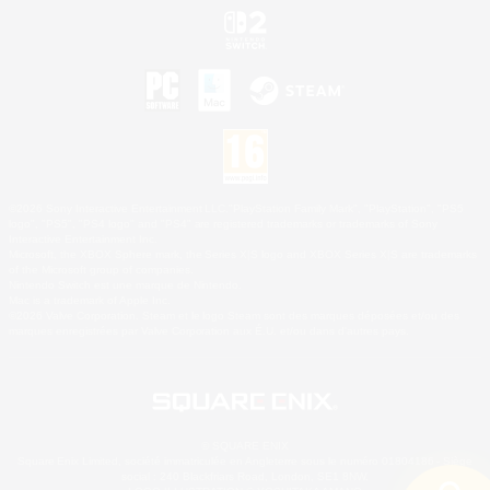
©2026 Sony Interactive Entertainment LLC."PlayStation Family Mark", "PlayStation", "PS5
logo", "PS5", "PS4 logo" and "PS4" are registered trademarks or trademarks of Sony
Interactive Entertainment Inc.
Microsoft, the XBOX Sphere mark, the Series X|S logo and XBOX Series X|S are trademarks
of the Microsoft group of companies.
Nintendo Switch est une marque de Nintendo.
Mac is a trademark of Apple Inc.
©2026 Valve Corporation. Steam et le logo Steam sont des marques déposées et/ou des
marques enregistrées par Valve Corporation aux É.U. et/ou dans d'autres pays.
© SQUARE ENIX
Square Enix Limited, société immatriculée en Angleterre sous le numéro 01804186 - Siège
social : 240 Blackfriars Road, London, SE1 8NW.