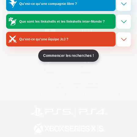
Qu'est-ce qu'une compagnie libre ?
/
Facebook
X
News
Que sont les linkshells et les linkshells inter-Monde ?
Qu'est-ce qu'une équipe JcJ ?
YouTube
Instagram
Commencer les recherches !
Twitch
Bluesky
Licence
Règles et politiques
Politique de confidentialité
Politique d'utilisation des cookies