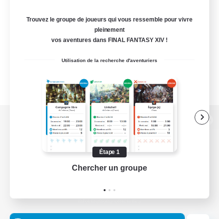
Trouvez le groupe de joueurs qui vous ressemble pour vivre
pleinement
vos aventures dans FINAL FANTASY XIV !
Utilisation de la recherche d'aventuriers
Version de bureau
Étape 1
Chercher un groupe
Prend
Télécharger le jeu
Informations officielles