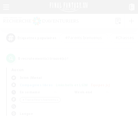
#Parents bienvenus
#Chasses
Étiquettes populaires
0
recrutement(s) trouvé(s) !
Aucun
Ixion (Mana)
Compagnies libres
Linkshells et LSIM
Équipes JcJ
En semaine
Week-end
＃Travailleurs bienvenus
Langue