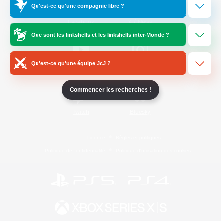
Qu'est-ce qu'une compagnie libre ?
/
Facebook
X
News
Que sont les linkshells et les linkshells inter-Monde ?
Qu'est-ce qu'une équipe JcJ ?
YouTube
Instagram
Commencer les recherches !
Twitch
Bluesky
Licence
Règles et politiques
Politique de confidentialité
Politique d'utilisation des cookies