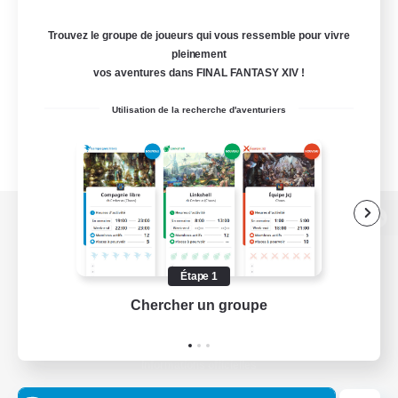
Trouvez le groupe de joueurs qui vous ressemble pour vivre
pleinement
vos aventures dans FINAL FANTASY XIV !
Utilisation de la recherche d'aventuriers
Version de bureau
Étape 1
Chercher un groupe
Prend
Télécharger le jeu
Informations officielles