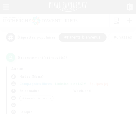
#Parents bienvenus
#Chasses
Étiquettes populaires
0
recrutement(s) trouvé(s) !
Aucun
Hades (Mana)
Compagnies libres
Linkshells et LSIM
Équipes JcJ
En semaine
Week-end
＃Parents bienvenus
Langue