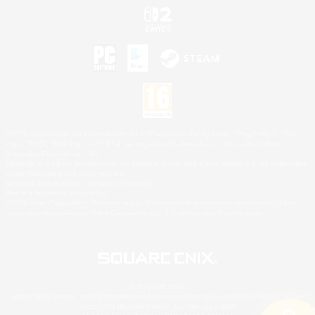
©2026 Sony Interactive Entertainment LLC."PlayStation Family Mark", "PlayStation", "PS5
logo", "PS5", "PS4 logo" and "PS4" are registered trademarks or trademarks of Sony
Interactive Entertainment Inc.
Microsoft, the XBOX Sphere mark, the Series X|S logo and XBOX Series X|S are trademarks
of the Microsoft group of companies.
Nintendo Switch est une marque de Nintendo.
Mac is a trademark of Apple Inc.
©2026 Valve Corporation. Steam et le logo Steam sont des marques déposées et/ou des
marques enregistrées par Valve Corporation aux É.U. et/ou dans d'autres pays.
© SQUARE ENIX
Square Enix Limited, société immatriculée en Angleterre sous le numéro 01804186 - Siège
social : 240 Blackfriars Road, London, SE1 8NW.