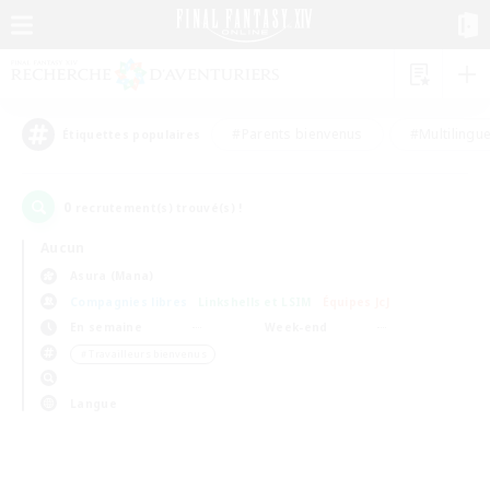
#Parents bienvenus
#Multilingu
Étiquettes populaires
0
recrutement(s) trouvé(s) !
Aucun
Asura (Mana)
Compagnies libres
Linkshells et LSIM
Équipes JcJ
En semaine
Week-end
＃Travailleurs bienvenus
Langue