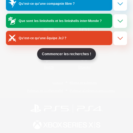
Qu'est-ce qu'une compagnie libre ?
/
Facebook
X
News
Que sont les linkshells et les linkshells inter-Monde ?
Qu'est-ce qu'une équipe JcJ ?
YouTube
Instagram
Commencer les recherches !
Twitch
Bluesky
Licence
Règles et politiques
Politique de confidentialité
Politique d'utilisation des cookies