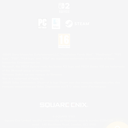
©2026 Sony Interactive Entertainment LLC."PlayStation Family Mark", "PlayStation", "PS5
logo", "PS5", "PS4 logo" and "PS4" are registered trademarks or trademarks of Sony
Interactive Entertainment Inc.
Microsoft, the XBOX Sphere mark, the Series X|S logo and XBOX Series X|S are trademarks
of the Microsoft group of companies.
Nintendo Switch est une marque de Nintendo.
Mac is a trademark of Apple Inc.
©2026 Valve Corporation. Steam et le logo Steam sont des marques déposées et/ou des
marques enregistrées par Valve Corporation aux É.U. et/ou dans d'autres pays.
© SQUARE ENIX
Square Enix Limited, société immatriculée en Angleterre sous le numéro 01804186 - Siège
social : 240 Blackfriars Road, London, SE1 8NW.