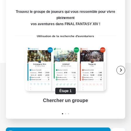
Trouvez le groupe de joueurs qui vous ressemble pour vivre
pleinement
vos aventures dans FINAL FANTASY XIV !
Utilisation de la recherche d'aventuriers
Version de bureau
Étape 1
Chercher un groupe
Prend
Télécharger le jeu
Informations officielles