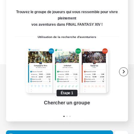
Trouvez le groupe de joueurs qui vous ressemble pour vivre
pleinement
vos aventures dans FINAL FANTASY XIV !
Utilisation de la recherche d'aventuriers
Version de bureau
Étape 1
Chercher un groupe
Prend
Télécharger le jeu
Informations officielles