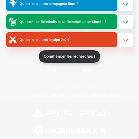
Qu'est-ce qu'une compagnie libre ?
/
Facebook
X
News
Que sont les linkshells et les linkshells inter-Monde ?
Qu'est-ce qu'une équipe JcJ ?
YouTube
Instagram
Commencer les recherches !
Twitch
Bluesky
Licence
Règles et politiques
Politique de confidentialité
Politique d'utilisation des cookies