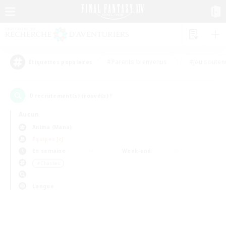
#Parents bienvenus
#Jeu souten
Étiquettes populaires
0
recrutement(s) trouvé(s) !
Aucun
Anima (Mana)
Équipes JcJ
En semaine
Week-end
＃Chasses
Langue