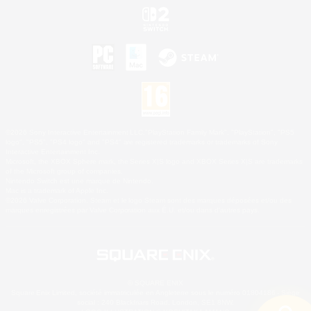
©2026 Sony Interactive Entertainment LLC."PlayStation Family Mark", "PlayStation", "PS5
logo", "PS5", "PS4 logo" and "PS4" are registered trademarks or trademarks of Sony
Interactive Entertainment Inc.
Microsoft, the XBOX Sphere mark, the Series X|S logo and XBOX Series X|S are trademarks
of the Microsoft group of companies.
Nintendo Switch est une marque de Nintendo.
Mac is a trademark of Apple Inc.
©2026 Valve Corporation. Steam et le logo Steam sont des marques déposées et/ou des
marques enregistrées par Valve Corporation aux É.U. et/ou dans d'autres pays.
© SQUARE ENIX
Square Enix Limited, société immatriculée en Angleterre sous le numéro 01804186 - Siège
social : 240 Blackfriars Road, London, SE1 8NW.