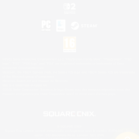
©2026 Sony Interactive Entertainment LLC."PlayStation Family Mark", "PlayStation", "PS5
logo", "PS5", "PS4 logo" and "PS4" are registered trademarks or trademarks of Sony
Interactive Entertainment Inc.
Microsoft, the XBOX Sphere mark, the Series X|S logo and XBOX Series X|S are trademarks
of the Microsoft group of companies.
Nintendo Switch est une marque de Nintendo.
Mac is a trademark of Apple Inc.
©2026 Valve Corporation. Steam et le logo Steam sont des marques déposées et/ou des
marques enregistrées par Valve Corporation aux É.U. et/ou dans d'autres pays.
© SQUARE ENIX
Square Enix Limited, société immatriculée en Angleterre sous le numéro 01804186 - Siège
social : 240 Blackfriars Road, London, SE1 8NW.