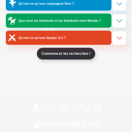
Qu'est-ce qu'une compagnie libre ?
/
Facebook
X
News
Que sont les linkshells et les linkshells inter-Monde ?
Qu'est-ce qu'une équipe JcJ ?
YouTube
Instagram
Commencer les recherches !
Twitch
Bluesky
Licence
Règles et politiques
Politique de confidentialité
Politique d'utilisation des cookies