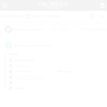
#Jeu soutenu
#Parents bienvenu
Étiquettes populaires
0
recrutement(s) trouvé(s) !
Aucun
Anima (Mana)
Équipes JcJ
En semaine
Week-end
＃Débutants bienvenus
Langue