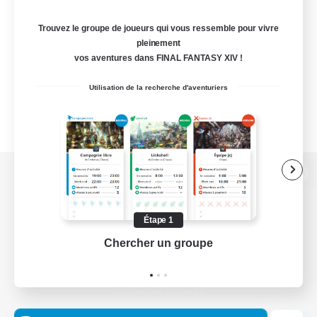
Trouvez le groupe de joueurs qui vous ressemble pour vivre
pleinement
vos aventures dans FINAL FANTASY XIV !
Utilisation de la recherche d'aventuriers
Version de bureau
Étape 1
Chercher un groupe
Prend
Télécharger le jeu
Informations officielles