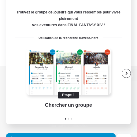
Trouvez le groupe de joueurs qui vous ressemble pour vivre
pleinement
vos aventures dans FINAL FANTASY XIV !
Utilisation de la recherche d'aventuriers
Version de bureau
Étape 1
Chercher un groupe
Prend
Télécharger le jeu
Informations officielles