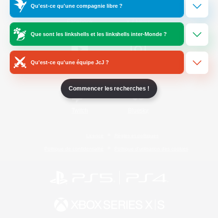
Qu'est-ce qu'une compagnie libre ?
/
Facebook
X
News
Que sont les linkshells et les linkshells inter-Monde ?
Qu'est-ce qu'une équipe JcJ ?
YouTube
Instagram
Commencer les recherches !
Twitch
Bluesky
Licence
Règles et politiques
Politique de confidentialité
Politique d'utilisation des cookies