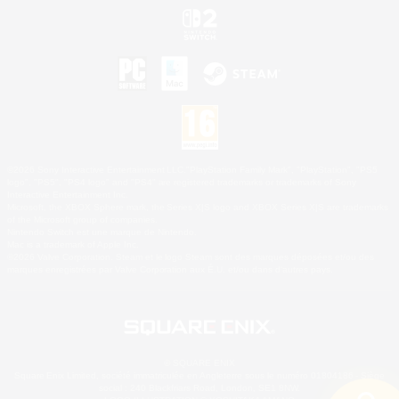
©2026 Sony Interactive Entertainment LLC."PlayStation Family Mark", "PlayStation", "PS5
logo", "PS5", "PS4 logo" and "PS4" are registered trademarks or trademarks of Sony
Interactive Entertainment Inc.
Microsoft, the XBOX Sphere mark, the Series X|S logo and XBOX Series X|S are trademarks
of the Microsoft group of companies.
Nintendo Switch est une marque de Nintendo.
Mac is a trademark of Apple Inc.
©2026 Valve Corporation. Steam et le logo Steam sont des marques déposées et/ou des
marques enregistrées par Valve Corporation aux É.U. et/ou dans d'autres pays.
© SQUARE ENIX
Square Enix Limited, société immatriculée en Angleterre sous le numéro 01804186 - Siège
social : 240 Blackfriars Road, London, SE1 8NW.