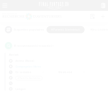
#Parents bienvenus
#Jeu souten
Étiquettes populaires
0
recrutement(s) trouvé(s) !
Aucun
Anima (Mana)
Compagnies libres
En semaine
Week-end
＃Parents bienvenus
Langue